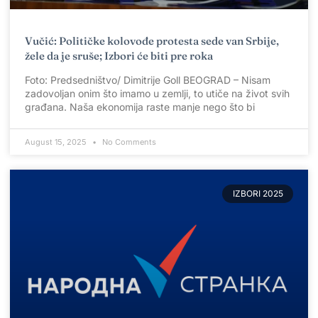
Vučić: Političke kolovođe protesta sede van Srbije,
žele da je sruše; Izbori će biti pre roka
Foto: Predsedništvo/ Dimitrije Goll BEOGRAD – Nisam
zadovoljan onim što imamo u zemlji, to utiče na život svih
građana. Naša ekonomija raste manje nego što bi
August 15, 2025
No Comments
IZBORI 2025