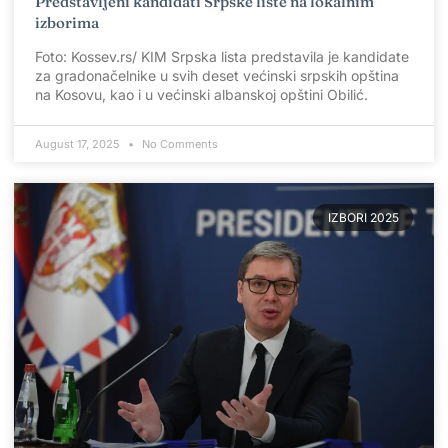
Predstavljeni kandidati Srpske liste na lokalnim
izborima
Foto: Kossev.rs/ KIM Srpska lista predstavila je kandidate
za gradonačelnike u svih deset većinski srpskih opština
na Kosovu, kao i u većinski albanskoj opštini Obilić.
August 17, 2025
No Comments
IZBORI 2025