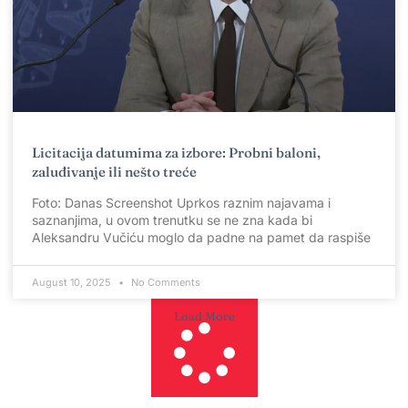
Licitacija datumima za izbore: Probni baloni,
zaluđivanje ili nešto treće
Foto: Danas Screenshot Uprkos raznim najavama i
saznanjima, u ovom trenutku se ne zna kada bi
Aleksandru Vučiću moglo da padne na pamet da raspiše
August 10, 2025
No Comments
Load More