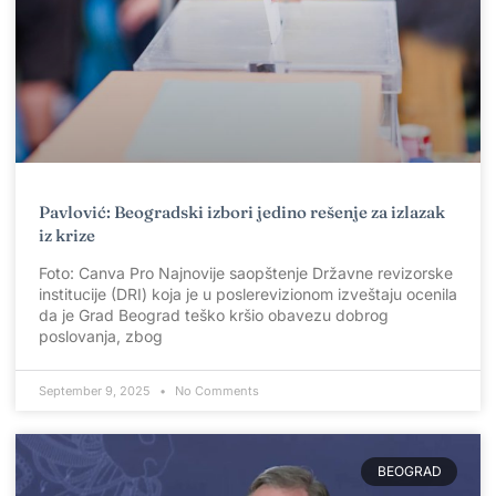
Pavlović: Beogradski izbori jedino rešenje za izlazak
iz krize
Foto: Canva Pro Najnovije saopštenje Državne revizorske
institucije (DRI) koja je u poslerevizionom izveštaju ocenila
da je Grad Beograd teško kršio obavezu dobrog
poslovanja, zbog
September 9, 2025
No Comments
BEOGRAD