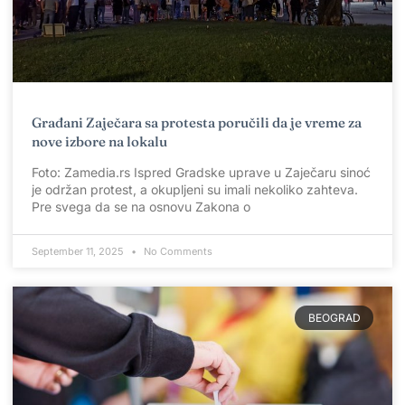
Građani Zaječara sa protesta poručili da je vreme za
nove izbore na lokalu
Foto: Zamedia.rs Ispred Gradske uprave u Zaječaru sinoć
je održan protest, a okupljeni su imali nekoliko zahteva.
Pre svega da se na osnovu Zakona o
September 11, 2025
No Comments
BEOGRAD