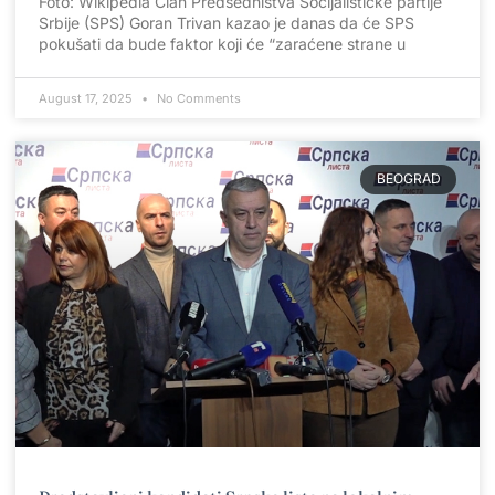
Foto: Wikipedia Član Predsedništva Socijalističke partije
Srbije (SPS) Goran Trivan kazao je danas da će SPS
pokušati da bude faktor koji će “zaraćene strane u
August 17, 2025
No Comments
BEOGRAD