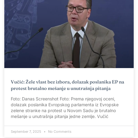
Vučić: Žele vlast bez izbora, dolazak poslanika EP na
protest brutalno mešanje u unutrašnja pitanja
Foto: Danas Screenshot Foto: Prema njegovoj oceni,
dolazak poslanika Evropskog parlamenta iz Evropske
zelene stranke na protest u Novom Sadu je brutalno
mešanje u unutrašnja pitanja jedne zemlje. Vučić
September 7, 2025
No Comments