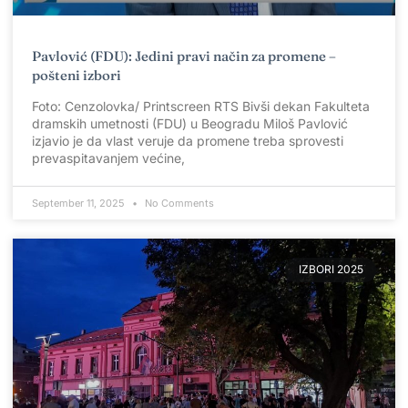
Pavlović (FDU): Jedini pravi način za promene –
pošteni izbori
Foto: Cenzolovka/ Printscreen RTS Bivši dekan Fakulteta
dramskih umetnosti (FDU) u Beogradu Miloš Pavlović
izjavio je da vlast veruje da promene treba sprovesti
prevaspitavanjem većine,
September 11, 2025
No Comments
IZBORI 2025