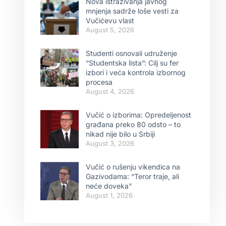
Nova istraživanja javnog
mnjenja sadrže loše vesti za
Vučićevu vlast
August 5, 2026
Studenti osnovali udruženje
“Studentska lista”: Cilj su fer
izbori i veća kontrola izbornog
procesa
August 4, 2026
Vučić o izborima: Opredeljenost
građana preko 80 odsto – to
nikad nije bilo u Srbiji
August 3, 2026
Vučić o rušenju vikendica na
Gazivodama: “Teror traje, ali
neće doveka”
August 1, 2026