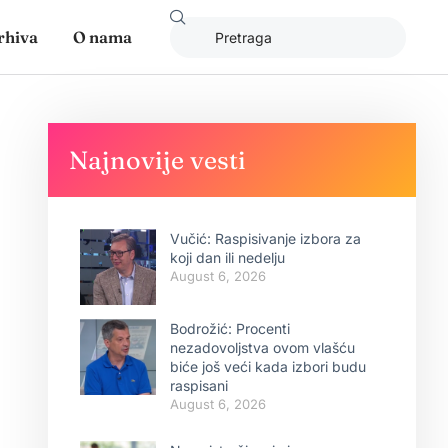
rhiva
O nama
Najnovije vesti
Vučić: Raspisivanje izbora za
koji dan ili nedelju
August 6, 2026
Bodrožić: Procenti
nezadovoljstva ovom vlašću
biće još veći kada izbori budu
raspisani
August 6, 2026