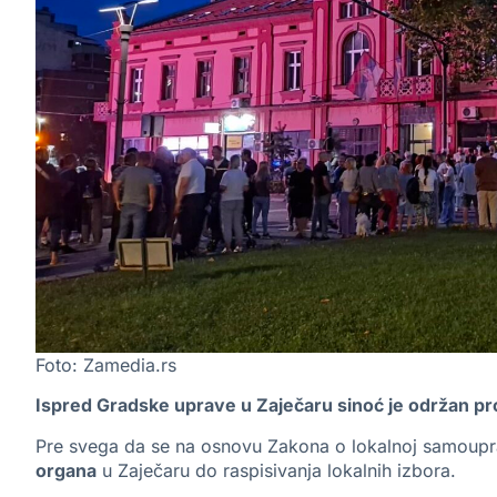
Foto: Zamedia.rs
Ispred Gradske uprave u Zaječaru sinoć je održan prot
Pre svega da se na osnovu Zakona o lokalnoj samoupr
organa
u Zaječaru do raspisivanja lokalnih izbora.