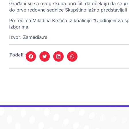
Građani su sa ovog skupa poručili da očekuju da se
pr
do prve redovne sednice Skupštine lažno predstavljali k
Po rečima Miladina Krstića iz koalicije “Ujedinjeni za sp
izborima.
Izvor:
Zamedia.rs
Podeli :