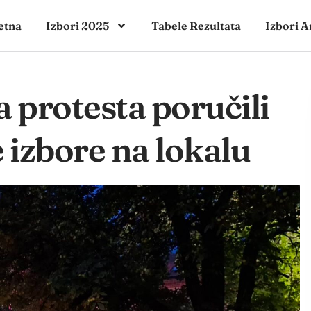
etna
Izbori 2025
Tabele Rezultata
Izbori A
 protesta poručili
 izbore na lokalu