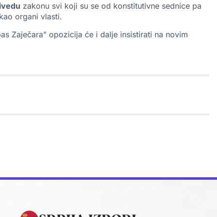
ivedu
zakonu svi koji su se od konstitutivne sednice pa
ao organi vlasti.
as Zaječara” opozicija će i dalje insistirati na novim