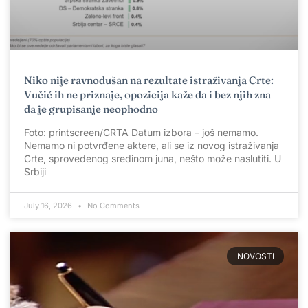
Niko nije ravnodušan na rezultate istraživanja Crte:
Vučić ih ne priznaje, opozicija kaže da i bez njih zna
da je grupisanje neophodno
Foto: printscreen/CRTA Datum izbora – još nemamo.
Nemamo ni potvrđene aktere, ali se iz novog istraživanja
Crte, sprovedenog sredinom juna, nešto može naslutiti. U
Srbiji
July 16, 2026
No Comments
NOVOSTI