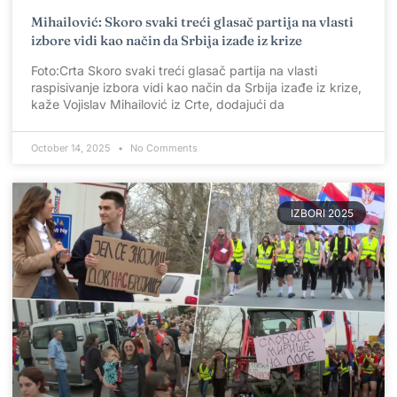
Mihailović: Skoro svaki treći glasač partija na vlasti
izbore vidi kao način da Srbija izađe iz krize
Foto:Crta Skoro svaki treći glasač partija na vlasti
raspisivanje izbora vidi kao način da Srbija izađe iz krize,
kaže Vojislav Mihailović iz Crte, dodajući da
October 14, 2025
No Comments
IZBORI 2025