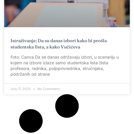
Istraživanje: Da su danas izbori kako bi prošla
studentska lista, a kako Vučićeva
Foto: Canva Da se danas održavaju izbori, u scenariju u
kojem na izbore izlaze samo studentska lista (lista
profesora, radnika, poljoprivrednika, stručnjaka,
podržanih od strane
July 17, 2025
No Comments