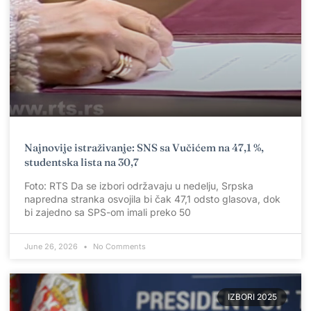
Najnovije istraživanje: SNS sa Vučićem na 47,1 %,
studentska lista na 30,7
Foto: RTS Da se izbori održavaju u nedelju, Srpska
napredna stranka osvojila bi čak 47,1 odsto glasova, dok
bi zajedno sa SPS-om imali preko 50
June 26, 2026
No Comments
IZBORI 2025