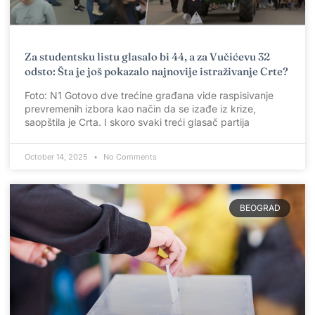
Za studentsku listu glasalo bi 44, a za Vučićevu 32
odsto: Šta je još pokazalo najnovije istraživanje Crte?
Foto: N1 Gotovo dve trećine građana vide raspisivanje
prevremenih izbora kao način da se izađe iz krize,
saopštila je Crta. I skoro svaki treći glasač partija
October 14, 2025
No Comments
BEOGRAD