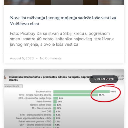
Nova istraživanja javnog mnjenja sadrže loše vesti za
Vučićevu vlast
Foto: Pixabay Da se stvari u Srbiji kreću u pogrešnom
smeru smatra 49 odsto ispitanika najnovijeg istraživanja
javnog mnjenja, a ovo je loša vest za
August 5, 2026
No Comments
IZBORI 2026