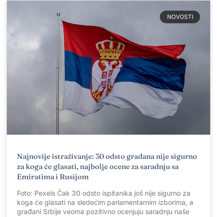
NOVOSTI
Najnovije istraživanje: 30 odsto građana nije sigurno
za koga će glasati, najbolje ocene za saradnju sa
Emiratima i Rusijom
Foto: Pexels Čak 30 odsto ispitanika još nije sigurno za
koga će glasati na sledećim parlamentarnim izborima, a
građani Srbije veoma pozitivno ocenjuju saradnju naše