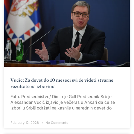
Vučić: Za devet do 10 meseci svi će videti stvarne
rezultate na izborima
Foto: Predsedništvo/ Dimitrije Goll Predsednik Srbije
Aleksandar Vučič izjavio je večeras u Ankari da će se
izbori u Srbiji održati najkasnije u narednih devet do
February 12, 2026
No Comments