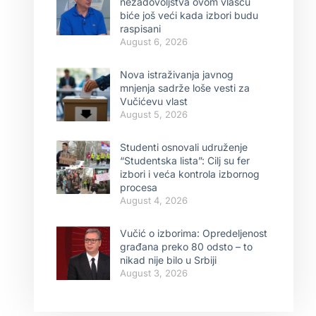
nezadovoljstva ovom vlašću
biće još veći kada izbori budu
raspisani
August 6, 2026
Nova istraživanja javnog
mnjenja sadrže loše vesti za
Vučićevu vlast
August 5, 2026
Studenti osnovali udruženje
“Studentska lista”: Cilj su fer
izbori i veća kontrola izbornog
procesa
August 4, 2026
Vučić o izborima: Opredeljenost
građana preko 80 odsto – to
nikad nije bilo u Srbiji
August 3, 2026