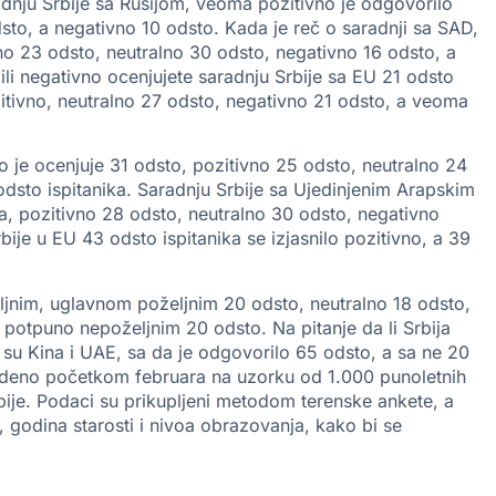
radnju Srbije sa Rusijom, veoma pozitivno je odgovorilo
dsto, a negativno 10 odsto. Kada je reč o saradnji sa SAD,
vno 23 odsto, neutralno 30 odsto, negativno 16 odsto, a
ili negativno ocenjujete saradnju Srbije sa EU 21 odsto
itivno, neutralno 27 odsto, negativno 21 odsto, a veoma
o je ocenjuje 31 odsto, pozitivno 25 odsto, neutralno 24
sto ispitanika. Saradnju Srbije sa Ujedinjenim Arapskim
a, pozitivno 28 odsto, neutralno 30 odsto, negativno
bije u EU 43 odsto ispitanika se izjasnilo pozitivno, a 39
eljnim, uglavnom poželjnim 20 odsto, neutralno 18 odsto,
potpuno nepoželjnim 20 odsto. Na pitanje da li Srbija
su Kina i UAE, sa da je odgovorilo 65 odsto, a sa ne 20
ovedeno početkom februara na uzorku od 1.000 punoletnih
 Srbije. Podaci su prikupljeni metodom terenske ankete, a
, godina starosti i nivoa obrazovanja, kako bi se