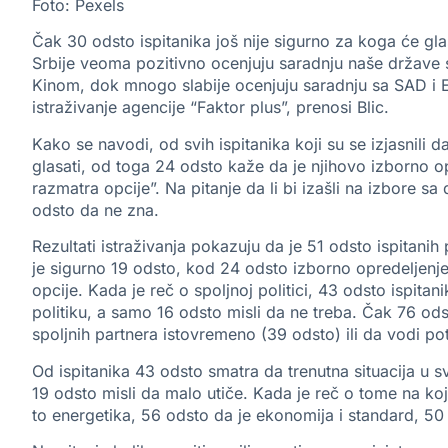
Foto: Pexels
Čak 30 odsto ispitanika još nije sigurno za koga će gl
Srbije veoma pozitivno ocenjuju saradnju naše države 
Kinom, dok mnogo slabije ocenjuju saradnju sa SAD i EU
istraživanje agencije “Faktor plus”, prenosi Blic.
Kako se navodi, od svih ispitanika koji su se izjasnili 
glasati, od toga 24 odsto kaže da je njihovo izborno op
razmatra opcije”. Na pitanje da li bi izašli na izbore sa
odsto da ne zna.
Rezultati istraživanja pokazuju da je 51 odsto ispitan
je sigurno 19 odsto, kod 24 odsto izborno opredeljenje 
opcije. Kada je reč o spoljnoj politici, 43 odsto ispita
politiku, a samo 16 odsto misli da ne treba. Čak 76 ods
spoljnih partnera istovremeno (39 odsto) ili da vodi po
Od ispitanika 43 odsto smatra da trenutna situacija u s
19 odsto misli da malo utiče. Kada je reč o tome na koje 
to energetika, 56 odsto da je ekonomija i standard, 50