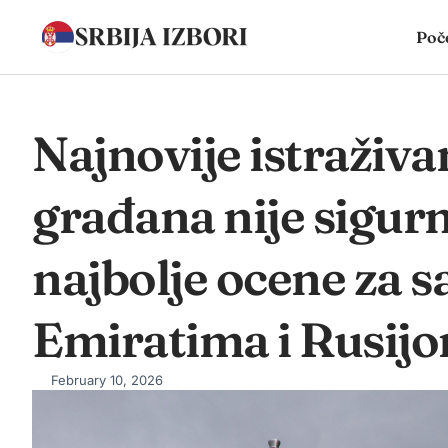
Poč
Najnovije istraživa
građana nije sigurn
najbolje ocene za s
Emiratima i Rusij
February 10, 2026