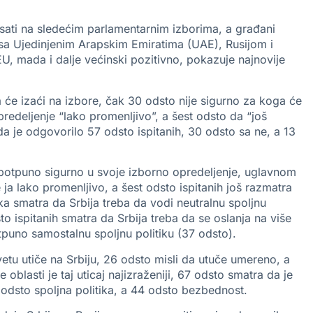
asati na sledećim parlamentarnim izborima, a građani
sa Ujedinjenim Arapskim Emiratima (UAE), Rusijom i
, mada i dalje većinski pozitivno, pokazuje najnovije
da će izaći na izbore, čak 30 odsto nije sigurno za koga će
redeljenje “lako promenljivo”, a šest odsto da “još
 da je odgovorilo 57 odsto ispitanih, 30 odsto sa ne, a 13
ih potpuno sigurno u svoje izborno opredeljenje, uglavnom
ja lako promenljivo, a šest odsto ispitanih još razmatra
nika smatra da Srbija treba da vodi neutralnu spoljnu
to ispitanih smatra da Srbija treba da se oslanja na više
tpuno samostalnu spoljnu politiku (37 odsto).
vetu utiče na Srbiju, 26 odsto misli da utuče umereno, a
oblasti je taj uticaj najizraženiji, 67 odsto smatra da je
 odsto spoljna politika, a 44 odsto bezbednost.