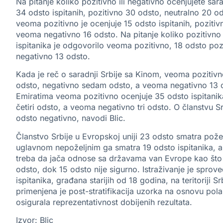
Na pitanje koliko pozitivno ili negativno ocenjujete sa
34 odsto ispitanih, pozitivno 30 odsto, neutralno 20 o
veoma pozitivno je ocenjuje 15 odsto ispitanih, poziti
veoma negativno 16 odsto. Na pitanje koliko pozitivno 
ispitanika je odgovorilo veoma pozitivno, 18 odsto poz
negativno 13 odsto.
Kada je reč o saradnji Srbije sa Kinom, veoma pozitivn
odsto, negativno sedam odsto, a veoma negativno 13 od
Emiratima veoma pozitivno ocenjuje 35 odsto ispitanik
četiri odsto, a veoma negativno tri odsto. O članstvu Sr
odsto negativno, navodi Blic.
Članstvo Srbije u Evropskoj uniji 23 odsto smatra pož
uglavnom nepoželjnim ga smatra 19 odsto ispitanika, a 
treba da jača odnose sa državama van Evrope kao što 
odsto, dok 15 odsto nije sigurno. Istraživanje je spr
ispitanika, građana starijih od 18 godina, na teritoriji
primenjena je post-stratifikacija uzorka na osnovu pola
osigurala reprezentativnost dobijenih rezultata.
Izvor: Blic