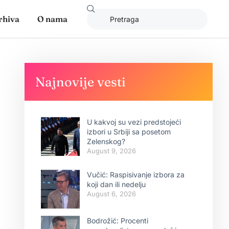
rhiva
O nama
Najnovije vesti
U kakvoj su vezi predstojeći
izbori u Srbiji sa posetom
Zelenskog?
August 9, 2026
Vučić: Raspisivanje izbora za
koji dan ili nedelju
August 6, 2026
Bodrožić: Procenti