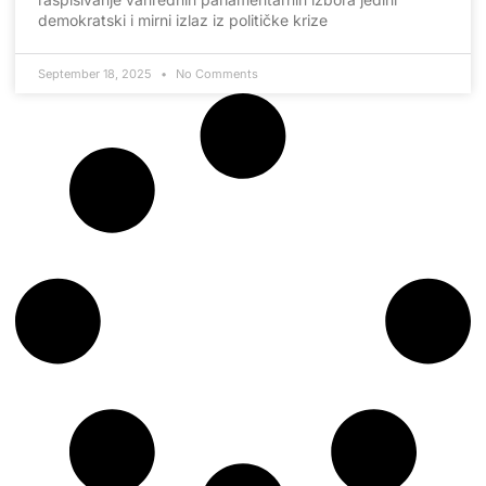
demokratski i mirni izlaz iz političke krize
September 18, 2025
No Comments