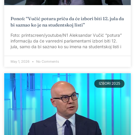
Ponoš: “Vučić potura priču da će izbori biti 12. jula da
bi saznao ko je na studentskoj listi”
Foto: printscreen/youtube/N1 Aleksandar Vučić “potura”
informaciju da će vanredni parlamentarni izbori biti 12.
jula, samo da bi saznao ko su imena na studentskoj listi i
May 1, 2026
No Comments
IZBORI 2025