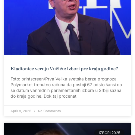
Kladionice veruju Vučiću: Izbori pre kraja godine?
Foto: printscreen/Prva Velika svetska berza prognoza
Polymarket trenutno računa da postoji 67 odsto šansi da
se datum vanrednih parlamentarnih izbora u Srbiji sazna
do kraja godine. Dok taj procenat
April 9, 2026
No Comments
IZBORI 2025