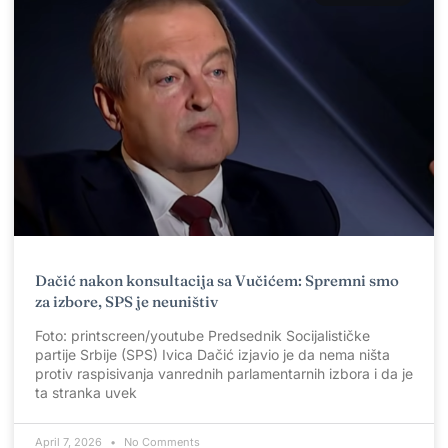
Dačić nakon konsultacija sa Vučićem: Spremni smo
za izbore, SPS je neuništiv
Foto: printscreen/youtube Predsednik Socijalističke
partije Srbije (SPS) Ivica Dačić izjavio je da nema ništa
protiv raspisivanja vanrednih parlamentarnih izbora i da je
ta stranka uvek
April 7, 2026
No Comments