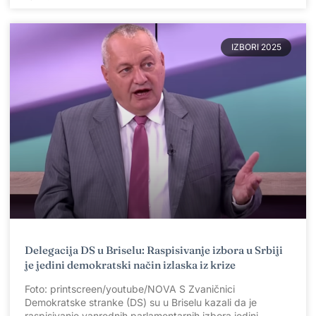
IZBORI 2025
Delegacija DS u Briselu: Raspisivanje izbora u Srbiji
je jedini demokratski način izlaska iz krize
Foto: printscreen/youtube/NOVA S Zvaničnici
Demokratske stranke (DS) su u Briselu kazali da je
raspisivanje vanrednih parlamentarnih izbora jedini