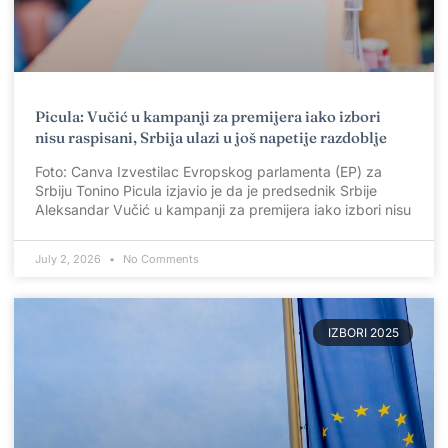
Picula: Vučić u kampanji za premijera iako izbori
nisu raspisani, Srbija ulazi u još napetije razdoblje
Foto: Canva Izvestilac Evropskog parlamenta (EP) za
Srbiju Tonino Picula izjavio je da je predsednik Srbije
Aleksandar Vučić u kampanji za premijera iako izbori nisu
July 2, 2026
No Comments
IZBORI 2025