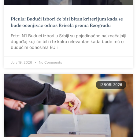
Picula: Budući izbori će biti bitan kriterijum kada se
bude ocenjivao odnos Brisela prema Beogradu
Foto: N1 Budući izbori u Srbiji su pojedinačno najznačajniji
događaj koji će biti i te kako relevantan kada bude reč o
budućim odnosima EU i
July 19, 2026
No Comments
IZBORI 2026