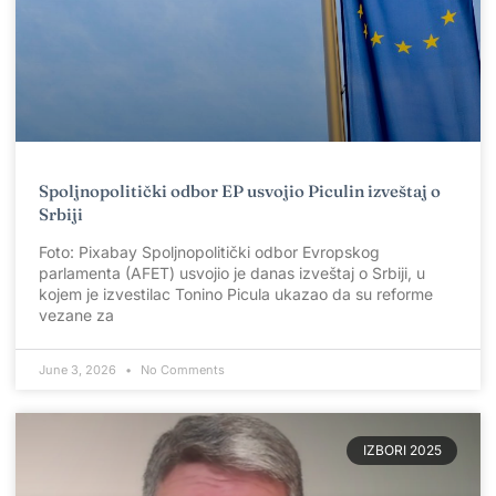
Spoljnopolitički odbor EP usvojio Piculin izveštaj o
Srbiji
Foto: Pixabay Spoljnopolitički odbor Evropskog
parlamenta (AFET) usvojio je danas izveštaj o Srbiji, u
kojem je izvestilac Tonino Picula ukazao da su reforme
vezane za
June 3, 2026
No Comments
IZBORI 2025