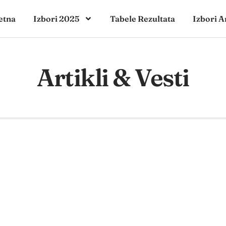
etna
Izbori 2025
Tabele Rezultata
Izbori A
Artikli & Vesti