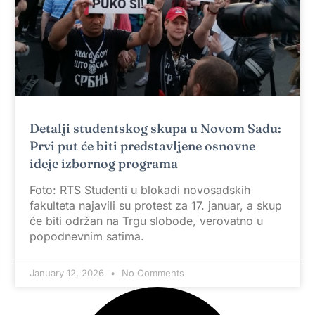
Detalji studentskog skupa u Novom Sadu:
Prvi put će biti predstavljene osnovne
ideje izbornog programa
Foto: RTS Studenti u blokadi novosadskih
fakulteta najavili su protest za 17. januar, a skup
će biti održan na Trgu slobode, verovatno u
popodnevnim satima.
January 12, 2026
No Comments