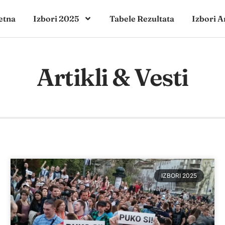
etna
Izbori 2025
Tabele Rezultata
Izbori A
Artikli & Vesti
IZBORI 2025