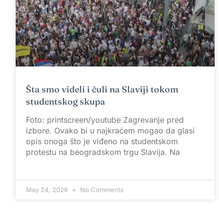
Šta smo videli i čuli na Slaviji tokom
studentskog skupa
Foto: printscreen/youtube Zagrevanje pred
izbore. Ovako bi u najkraćem mogao da glasi
opis onoga što je viđeno na studentskom
protestu na beogradskom trgu Slavija. Na
May 24, 2026
No Comments