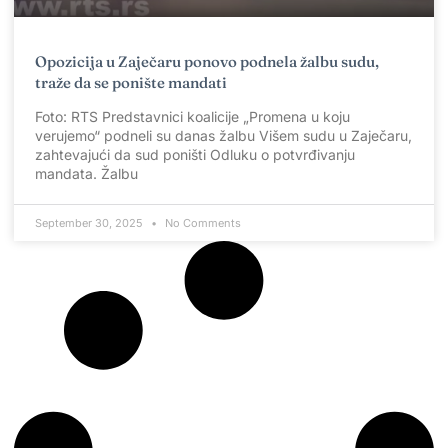
Opozicija u Zaječaru ponovo podnela žalbu sudu,
traže da se ponište mandati
Foto: RTS Predstavnici koalicije „Promena u koju
verujemo“ podneli su danas žalbu Višem sudu u Zaječaru,
zahtevajući da sud poništi Odluku o potvrđivanju
mandata. Žalbu
September 30, 2025
No Comments