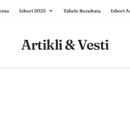
etna
Izbori 2025
Tabele Rezultata
Izbori A
Artikli & Vesti