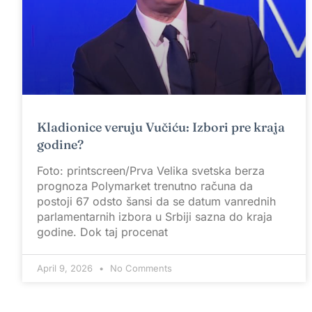
Kladionice veruju Vučiću: Izbori pre kraja
godine?
Foto: printscreen/Prva Velika svetska berza
prognoza Polymarket trenutno računa da
postoji 67 odsto šansi da se datum vanrednih
parlamentarnih izbora u Srbiji sazna do kraja
godine. Dok taj procenat
April 9, 2026
No Comments