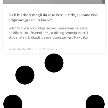
Da li bi izbori mogli da reše krizu u Srbiji i kome više
odgovaraju rani ili kasni?
Foto: Srbija izbori Srbija se već mesecima nalazi u
političkoj i društvenoj krizi, a dijalog između vlasti i
studenata u blokadi još nije uspostavljen. Nekoliko
September 17, 2025
No Comments