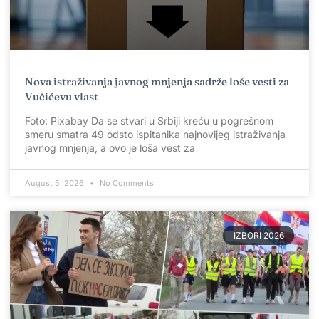
Nova istraživanja javnog mnjenja sadrže loše vesti za
Vučićevu vlast
Foto: Pixabay Da se stvari u Srbiji kreću u pogrešnom
smeru smatra 49 odsto ispitanika najnovijeg istraživanja
javnog mnjenja, a ovo je loša vest za
August 5, 2026
No Comments
IZBORI 2026