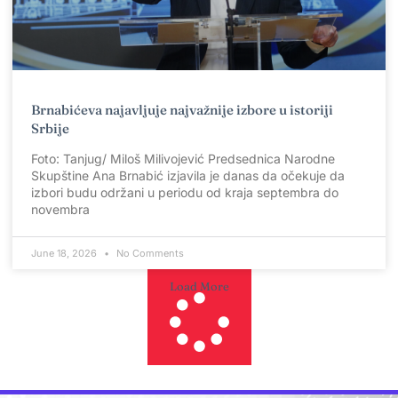
Brnabićeva najavljuje najvažnije izbore u istoriji
Srbije
Foto: Tanjug/ Miloš Milivojević Predsednica Narodne
Skupštine Ana Brnabić izjavila je danas da očekuje da
izbori budu održani u periodu od kraja septembra do
novembra
June 18, 2026
No Comments
Load More