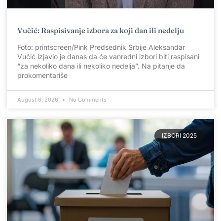
Vučić: Raspisivanje izbora za koji dan ili nedelju
Foto: printscreen/Pink Predsednik Srbije Aleksandar
Vučić izjavio je danas da će vanredni izbori biti raspisani
“za nekoliko dana ili nekoliko nedelja”. Na pitanje da
prokomentariše
August 6, 2026
No Comments
IZBORI 2025