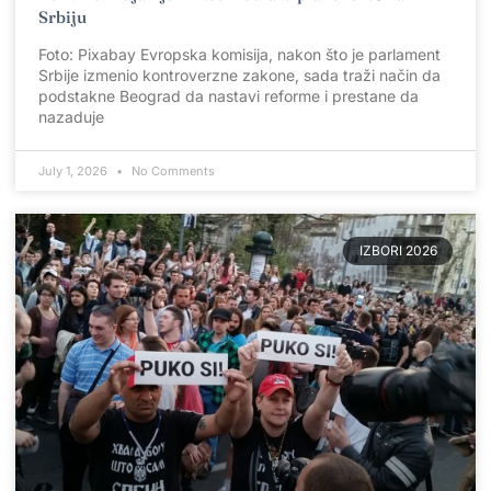
Srbiju
Foto: Pixabay Evropska komisija, nakon što je parlament
Srbije izmenio kontroverzne zakone, sada traži način da
podstakne Beograd da nastavi reforme i prestane da
nazaduje
July 1, 2026
No Comments
IZBORI 2026