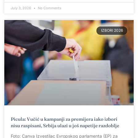
July 3, 2026
No Comments
IZBORI 2026
Picula: Vučić u kampanji za premijera iako izbori
nisu raspisani, Srbija ulazi u još napetije razdoblje
Foto: Canva Izvestilac Evropskog parlamenta (EP) za