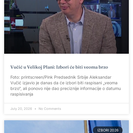
Vučić u Velikoj Plani: Izbori će biti veoma brzo
Foto: printscreen/Pink Predsednik Srbije Aleksandar
Vučić izjavio je danas da će izbori biti raspisani „veoma
brzo“, ali ponovo nije dao preciznije informacije o datumu
raspisivanja
July 20, 2026
No Comments
IZBORI 2026