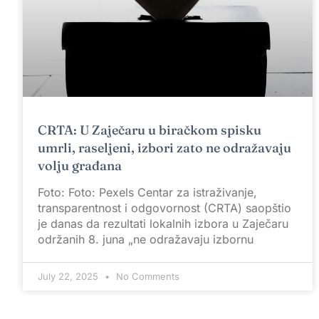
CRTA: U Zaječaru u biračkom spisku
umrli, raseljeni, izbori zato ne odražavaju
volju građana
Foto: Foto: Pexels Centar za istraživanje,
transparentnost i odgovornost (CRTA) saopštio
je danas da rezultati lokalnih izbora u Zaječaru
održanih 8. juna „ne odražavaju izbornu
July 22, 2025
No Comments