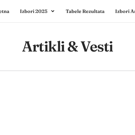
etna
Izbori 2025
Tabele Rezultata
Izbori A
Artikli & Vesti