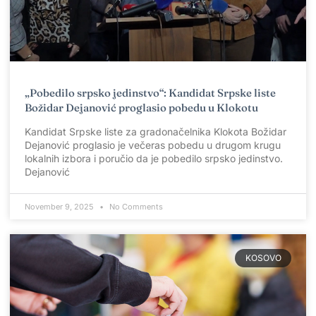
„Pobedilo srpsko jedinstvo“: Kandidat Srpske liste
Božidar Dejanović proglasio pobedu u Klokotu
Kandidat Srpske liste za gradonačelnika Klokota Božidar
Dejanović proglasio je večeras pobedu u drugom krugu
lokalnih izbora i poručio da je pobedilo srpsko jedinstvo.
Dejanović
November 9, 2025
No Comments
KOSOVO