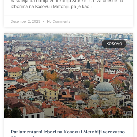
nastavlja da odbija verifikaciju Srpske liste za učešće na
izborima na Kosovu i Metohiji, pa je kao i
December 2, 2025
No Comments
KOSOVO
Parlamentarni izbori na Kosovu i Metohiji verovatno