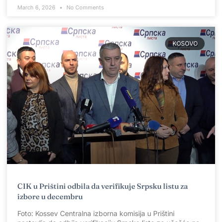
March 6, 2026
No Comments
KOSOVO
CIK u Prištini odbila da verifikuje Srpsku listu za
izbore u decembru
Foto: Kossev Centralna izborna komisija u Prištini