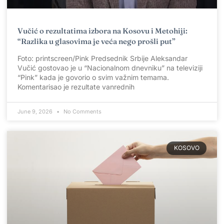
Vučić o rezultatima izbora na Kosovu i Metohiji:
“Razlika u glasovima je veća nego prošli put”
Foto: printscreen/Pink Predsednik Srbije Aleksandar
Vučić gostovao je u “Nacionalnom dnevniku” na televiziji
“Pink” kada je govorio o svim važnim temama.
Komentarisao je rezultate vanrednih
June 9, 2026
No Comments
KOSOVO