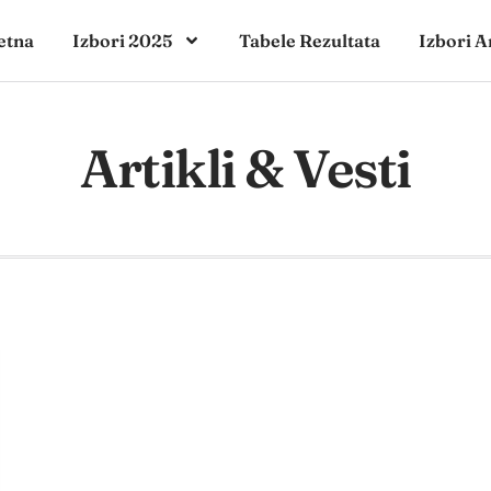
etna
Izbori 2025
Tabele Rezultata
Izbori A
Artikli & Vesti