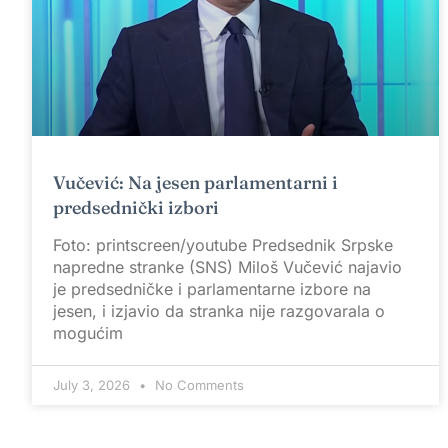
Vučević: Na jesen parlamentarni i
predsednički izbori
Foto: printscreen/youtube Predsednik Srpske
napredne stranke (SNS) Miloš Vučević najavio
je predsedničke i parlamentarne izbore na
jesen, i izjavio da stranka nije razgovarala o
mogućim
July 3, 2026
No Comments