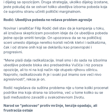
i dijalog sa opozicijom. Druga strategija, ukoliko dijalog izostane,
jeste pokušaj da se ostvari toliko ubedljiva izborna pobeda koja
će suprotnu stranu učiniti politički marginalnom.
Rodić: Ubedljiva pobeda ne rešava problem agresije
Novinar i analitičar Filip Rodić deli stav da je kampanja u toku,
ali izražava skepticizam povodom ideje da će ubedljiva pobeda
jedne opcije smiriti tenzije. On upozorava da se na političkoj
sceni umesto dijaloga neretko koristi rečnik kletvi i radikalizma,
čak i od strane onih koji se deklarišu kao proevropski i
progresivni.
“Mene plaši dalja radikalizacija. Imali smo i do sada na izborima
ubedljive pobede bloka oko predsednika Vučića i niz poraza
opozicije, ali to ni na koji način nije otupelo njihovu oštricu.
Naprotiv, radikalizovalo ih je i svaki put imamo sve veći nivo
agresivnosti”, rekoa je on.
Rodić naglašava da suština problema nije u tome koliki procenat
podrške ima koja strana na izborima, već u tome koliko su se
ljudi međusobno zavadili u svakodnevnom životu.
Narod se “pelcovao“ protiv mržnje, tenzije opadaju, ali
frustracija ostaje