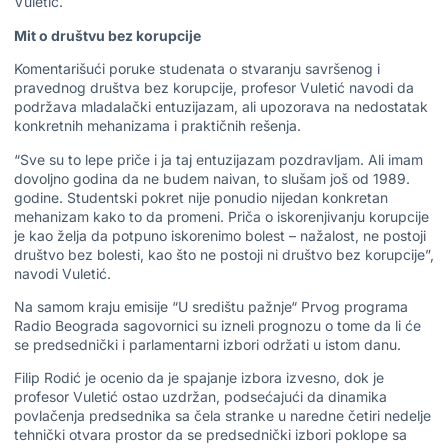
Vuletić.
Mit o društvu bez korupcije
Komentarišući poruke studenata o stvaranju savršenog i
pravednog društva bez korupcije, profesor Vuletić navodi da
podržava mladalački entuzijazam, ali upozorava na nedostatak
konkretnih mehanizama i praktičnih rešenja.
“Sve su to lepe priče i ja taj entuzijazam pozdravljam. Ali imam
dovoljno godina da ne budem naivan, to slušam još od 1989.
godine. Studentski pokret nije ponudio nijedan konkretan
mehanizam kako to da promeni. Priča o iskorenjivanju korupcije
je kao želja da potpuno iskorenimo bolest – nažalost, ne postoji
društvo bez bolesti, kao što ne postoji ni društvo bez korupcije”,
navodi Vuletić.
Na samom kraju emisije “U središtu pažnje“ Prvog programa
Radio Beograda sagovornici su izneli prognozu o tome da li će
se predsednički i parlamentarni izbori održati u istom danu.
Filip Rodić je ocenio da je spajanje izbora izvesno, dok je
profesor Vuletić ostao uzdržan, podsećajući da dinamika
povlačenja predsednika sa čela stranke u naredne četiri nedelje
tehnički otvara prostor da se predsednički izbori poklope sa