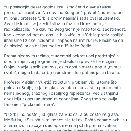
“U poslednjih deset godina imali smo četiri glavna talasa
protesta: inicijativu ‘Ne davimo Beograd’, pokret ‘Jedan od pet
miliona’, proteste ‘Srbija protiv nasilja’ i sada ovaj studentski.
Svaki je imao svoj zenit i silaznu fazu, ali konstanta je
radikalizacija. ‘Ne davimo Beograd’ nije imao toliku zaoštrenost,
kod ‘Jedan od pet miliona’ je bilo više, a u ‘Srbija protiv nasilja’
imali smo fizičke incidente i napade na institucije. Plašim se da
će sledeći talas biti još radikalniji”, kaže Rodić.
Prema njegovim rečima, studentski pokret uoči predstojećih
izbora krije svoj program jer je ideološki previše heterogen.
Objavljivanje jasnih stavova, osim opštih mesta poput „mira u
svetu“, moglo bi da odbije i odstrani deo potencijalnih birača.
Profesor Vladimir Vuletić strukturni problem vidi u tome što
polovina Srbije, koja ne glasa za aktuelnu vlast, u parlamentu
nema jednog, snažnog i ozbiljnog reprezenta, već usitnjenu
opoziciju sklonu unutrašnjim cepanjima. Zbog toga se javlja
fenomen “prolaznih lidera“.
“U Srbiji 50 odsto ljudi glasa za Vučića, a 50 odsto ne glasa.
Međutim, u Skupštini taj odnos nije takav. Pošto nemate ozbiljnu
alternativu, značajan deo apstinenata pohrli prema svakom
novom akteru – tako je bilo sa Belim Preletačevićem jer je bio