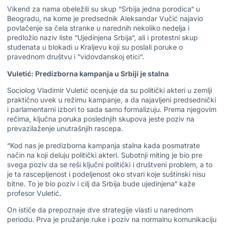
Vikend za nama obeležili su skup “Srbija jedna porodica“ u
Beogradu, na kome je predsednik Aleksandar Vučić najavio
povlačenje sa čela stranke u narednih nekoliko nedelja i
predložio naziv liste “Ujedinjena Srbija“, ali i protestni skup
studenata u blokadi u Kraljevu koji su poslali poruke o
pravednom društvu i “vidovdanskoj etici“.
Vuletić: Predizborna kampanja u Srbiji je stalna
Sociolog Vladimir Vuletić ocenjuje da su politički akteri u zemlji
praktično uvek u režimu kampanje, a da najavljeni predsednički
i parlamentarni izbori to sada samo formalizuju. Prema njegovim
rečima, ključna poruka poslednjih skupova jeste poziv na
prevazilaženje unutrašnjih rascepa.
“Kod nas je predizborna kampanja stalna kada posmatrate
način na koji deluju politički akteri. Subotnji miting je bio pre
svega poziv da se reši ključni politički i društveni problem, a to
je ta rascepljenost i podeljenost oko stvari koje suštinski nisu
bitne. To je bio poziv i cilj da Srbija bude ujedinjena“ kaže
profesor Vuletić.
On ističe da prepoznaje dve strategije vlasti u narednom
periodu. Prva je pružanje ruke i poziv na normalnu komunikaciju