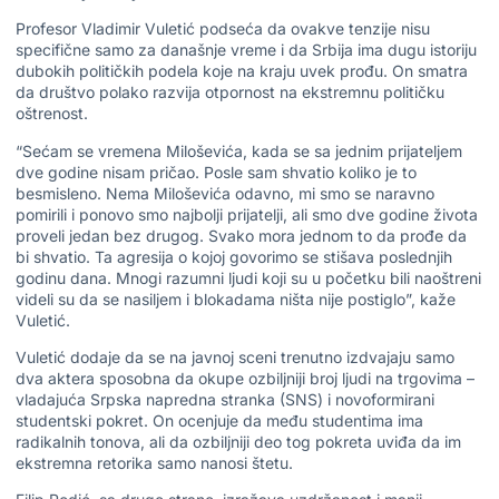
Profesor Vladimir Vuletić podseća da ovakve tenzije nisu
specifične samo za današnje vreme i da Srbija ima dugu istoriju
dubokih političkih podela koje na kraju uvek prođu. On smatra
da društvo polako razvija otpornost na ekstremnu političku
oštrenost.
“Sećam se vremena Miloševića, kada se sa jednim prijateljem
dve godine nisam pričao. Posle sam shvatio koliko je to
besmisleno. Nema Miloševića odavno, mi smo se naravno
pomirili i ponovo smo najbolji prijatelji, ali smo dve godine života
proveli jedan bez drugog. Svako mora jednom to da prođe da
bi shvatio. Ta agresija o kojoj govorimo se stišava poslednjih
godinu dana. Mnogi razumni ljudi koji su u početku bili naoštreni
videli su da se nasiljem i blokadama ništa nije postiglo”, kaže
Vuletić.
Vuletić dodaje da se na javnoj sceni trenutno izdvajaju samo
dva aktera sposobna da okupe ozbiljniji broj ljudi na trgovima –
vladajuća Srpska napredna stranka (SNS) i novoformirani
studentski pokret. On ocenjuje da među studentima ima
radikalnih tonova, ali da ozbiljniji deo tog pokreta uviđa da im
ekstremna retorika samo nanosi štetu.