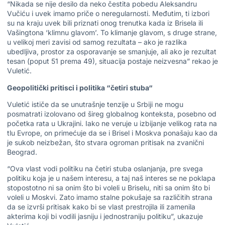
“Nikada se nije desilo da neko čestita pobedu Aleksandru
Vučiću i uvek imamo priče o neregularnosti. Međutim, ti izbori
su na kraju uvek bili priznati onog trenutka kada iz Brisela ili
Vašingtona ‘klimnu glavom’. To klimanje glavom, s druge strane,
u velikoj meri zavisi od samog rezultata – ako je razlika
ubedljiva, prostor za osporavanje se smanjuje, ali ako je rezultat
tesan (poput 51 prema 49), situacija postaje neizvesna” rekao je
Vuletić.
Geopolitički pritisci i politika “četiri stuba“
Vuletić ističe da se unutrašnje tenzije u Srbiji ne mogu
posmatrati izolovano od šireg globalnog konteksta, posebno od
početka rata u Ukrajini. Iako ne veruje u izbijanje velikog rata na
tlu Evrope, on primećuje da se i Brisel i Moskva ponašaju kao da
je sukob neizbežan, što stvara ogroman pritisak na zvanični
Beograd.
“Ova vlast vodi politiku na četiri stuba oslanjanja, pre svega
politiku koja je u našem interesu, a taj naš interes se ne poklapa
stopostotno ni sa onim što bi voleli u Briselu, niti sa onim što bi
voleli u Moskvi. Zato imamo stalne pokušaje sa različitih strana
da se izvrši pritisak kako bi se vlast prestrojila ili zamenila
akterima koji bi vodili jasniju i jednostraniju politiku”, ukazuje