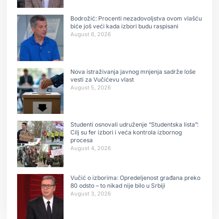
Bodrožić: Procenti nezadovoljstva ovom vlašću
biće još veći kada izbori budu raspisani
August 6, 2026
Nova istraživanja javnog mnjenja sadrže loše
vesti za Vučićevu vlast
August 5, 2026
Studenti osnovali udruženje “Studentska lista”:
Cilj su fer izbori i veća kontrola izbornog
procesa
August 4, 2026
Vučić o izborima: Opredeljenost građana preko
80 odsto – to nikad nije bilo u Srbiji
August 3, 2026