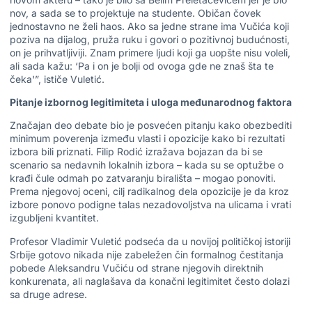
nov, a sada se to projektuje na studente. Običan čovek
jednostavno ne želi haos. Ako sa jedne strane ima Vučića koji
poziva na dijalog, pruža ruku i govori o pozitivnoj budućnosti,
on je prihvatljiviji. Znam primere ljudi koji ga uopšte nisu voleli,
ali sada kažu: ‘Pa i on je bolji od ovoga gde ne znaš šta te
čeka'”, ističe Vuletić.
Pitanje izbornog legitimiteta i uloga međunarodnog faktora
Značajan deo debate bio je posvećen pitanju kako obezbediti
minimum poverenja između vlasti i opozicije kako bi rezultati
izbora bili priznati. Filip Rodić izražava bojazan da bi se
scenario sa nedavnih lokalnih izbora – kada su se optužbe o
krađi čule odmah po zatvaranju birališta – mogao ponoviti.
Prema njegovoj oceni, cilj radikalnog dela opozicije je da kroz
izbore ponovo podigne talas nezadovoljstva na ulicama i vrati
izgubljeni kvantitet.
Profesor Vladimir Vuletić podseća da u novijoj političkoj istoriji
Srbije gotovo nikada nije zabeležen čin formalnog čestitanja
pobede Aleksandru Vučiću od strane njegovih direktnih
konkurenata, ali naglašava da konačni legitimitet često dolazi
sa druge adrese.