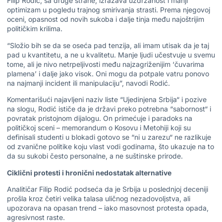
Filip Rodić, sa druge strane, izražava uzdržanost i manji
optimizam u pogledu trajnog smirivanja strasti. Prema njegovoj
oceni, opasnost od novih sukoba i dalje tinja među najoštrijim
političkim krilima.
“Složio bih se da se oseća pad tenzija, ali imam utisak da je taj
pad u kvantitetu, a ne u kvalitetu. Manje ljudi učestvuje u svemu
tome, ali je nivo netrpeljivosti među najzagriženijim ‘čuvarima
plamena’ i dalje jako visok. Oni mogu da potpale vatru ponovo
na najmanji incident ili manipulaciju”, navodi Rodić.
Komentarišući najavljeni naziv liste “Ujedinjena Srbija“ i pozive
na slogu, Rodić ističe da je državi preko potrebna “sabornost“ i
povratak pristojnom dijalogu. On primećuje i paradoks na
političkoj sceni – memorandum o Kosovu i Metohiji koji su
definisali studenti u blokadi gotovo se “ni u zarezu“ ne razlikuje
od zvanične politike koju vlast vodi godinama, što ukazuje na to
da su sukobi često personalne, a ne suštinske prirode.
Ciklični protesti i hronični nedostatak alternative
Analitičar Filip Rodić podseća da je Srbija u poslednjoj deceniji
prošla kroz četiri velika talasa uličnog nezadovoljstva, ali
upozorava na opasan trend – iako masovnost protesta opada,
agresivnost raste.