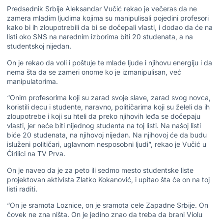
Predsednik Srbije Aleksandar Vučić rekao je večeras da ne
zamera mladim ljudima kojima su manipulisali pojedini profesori
kako bi ih zloupotrebili da bi se dočepali vlasti, i dodao da će na
listi oko SNS na narednim izborima biti 20 studenata, a na
studentskoj nijedan.
On je rekao da voli i poštuje te mlade ljude i njihovu energiju i da
nema šta da se zameri onome ko je izmanipulisan, već
manipulatorima.
“Onim profesorima koji su zarad svoje slave, zarad svog novca,
koristili decu i studente, naravno, političarima koji su želeli da ih
zloupotrebe i koji su hteli da preko njihovih leđa se dočepaju
vlasti, jer neće biti nijednog studenta na toj listi. Na našoj listi
biće 20 studenata, na njihovoj nijedan. Na njihovoj će da budu
isluženi političari, uglavnom nesposobni ljudi”, rekao je Vučić u
Ćirilici na TV Prva.
On je naveo da je za peto ili sedmo mesto studentske liste
projektovan aktivista Zlatko Kokanović, i upitao šta će on na toj
listi raditi.
“On je sramota Loznice, on je sramota cele Zapadne Srbije. On
čovek ne zna ništa. On je jedino znao da treba da brani Violu