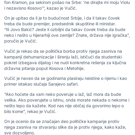
fon Kramon, pa sekirom pošao na Srbe: ‘ne dirajte mi moju Violu
i nezavisno Kosovo'”, kazao je Vučić.
On je upitao da li je to budućnost Srbije, i da li takav čovek
treba da bude premijer, predsednik skupštine ili ministar.
“Ili Jovo Bakić? Jeste li ozbiljni da takav čovek treba da bude
neko i nešto u hijerarhiji ove zemlje? Znate, država nije igračka”,
poručio je Vučić.
Vučić je rekao da se politička borba protiv njega zasniva na
kampanji dehumanizacije i širenju laži, ističući da studentski
pokret izbegava dijalog i ne nudi konkretna rešenja za ključna
državna pitanja poput Kosova i Metohije.
Vučić je naveo da se godinama plasiraju neistine o njemu i kao
primer istakao slučaja Sarajevo safari.
“Ako hoćete da vam neko poveruje u laž, laž mora da bude
velika. Ako poverujete u istinu, onda morate nekada o nekome i
nešto lepo da kažete. Kod nas nije običaj da govorimo lepo o
bilo kome”, rekao je Vučić.
On je ocenio da se značajan deo političke kampanje protiv
njega zasniva na stvaranju slike da je protiv njega, kako kaže,
sve dozvoljeno.