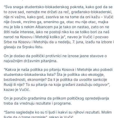
“Sva snaga studentsko-blokaderskog pokreta, kako god da se
to zove sad, nemojte me držati za reč, građansko-blokaderski,
nije ni važno, kako god, zasniva se na tome da oni kažu – Vučić
nije čovek, mrzimo ga, smenimo ga, otac mu nije otac, majka
mu je bila s nekim Albancem pa je tako on nastao, zato on ne
štiti naše interese, iako ne postoji niko ko se toliko bori za naš
narod na Kosovu i Metohiji koliko ja”, naveo je Vučić i pozvao
Srbe na Kosovu i Metohiju da u nedelju, 7. juna, izađu na izbore i
glasaju za Srpsku listu.
On je dodao da politički protivnici ne iznose jasne stavove o
najvažnijim državnim pitanjima.
“Kakva je naša politika po pitanju Kosova i Metohije ako pobedi
studentsko-blokaderska lista? Šta je politika oko ekologije,
bezbednosti, ekonomije? Da li je politika da uvodite sankcije
Rusiji ili nije? To su pitanja na koja građani zaslužuju odgovor”,
kazao je Vučić.
On je poručio građanima da prilikom političkog opredeljivanja
treba da vrednuju rezultate i programe.
“Samo sagledajte ko su ti ljudi i kakvi su njihovi rezultati. Molim
ljude da o tome razmisle”, rekao je Vučić.