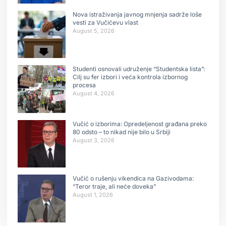
Nova istraživanja javnog mnjenja sadrže loše
vesti za Vučićevu vlast
August 5, 2026
Studenti osnovali udruženje “Studentska lista”:
Cilj su fer izbori i veća kontrola izbornog
procesa
August 4, 2026
Vučić o izborima: Opredeljenost građana preko
80 odsto – to nikad nije bilo u Srbiji
August 3, 2026
Vučić o rušenju vikendica na Gazivodama:
“Teror traje, ali neće doveka”
August 1, 2026