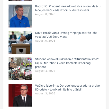
Bodrožić: Procenti nezadovoljstva ovom vlašću
biće još veći kada izbori budu raspisani
August 6, 2026
Nova istraživanja javnog mnjenja sadrže loše
vesti za Vučićevu vlast
August 5, 2026
Studenti osnovali udruženje “Studentska lista”:
Cilj su fer izbori i veća kontrola izbornog
procesa
August 4, 2026
Vučić o izborima: Opredeljenost građana preko
80 odsto – to nikad nije bilo u Srbiji
August 3, 2026