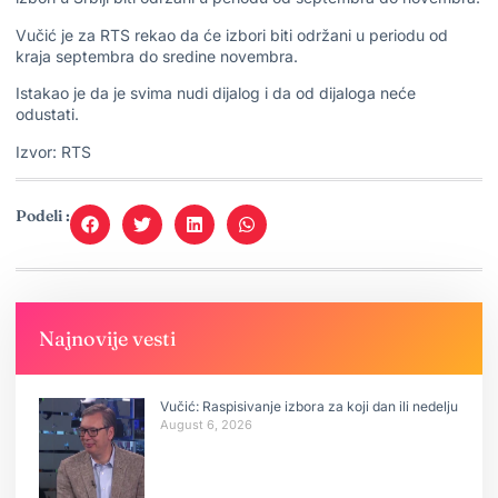
Vučić je za RTS rekao da će izbori biti održani u periodu od
kraja septembra do sredine novembra.
Istakao je da je svima nudi dijalog i da od dijaloga neće
odustati.
Izvor: RTS
Podeli :
Najnovije vesti
Vučić: Raspisivanje izbora za koji dan ili nedelju
August 6, 2026