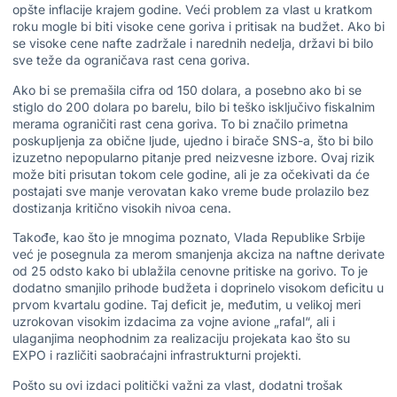
opšte inflacije krajem godine. Veći problem za vlast u kratkom
roku mogle bi biti visoke cene goriva i pritisak na budžet. Ako bi
se visoke cene nafte zadržale i narednih nedelja, državi bi bilo
sve teže da ograničava rast cena goriva.
Ako bi se premašila cifra od 150 dolara, a posebno ako bi se
stiglo do 200 dolara po barelu, bilo bi teško isključivo fiskalnim
merama ograničiti rast cena goriva. To bi značilo primetna
poskupljenja za obične ljude, ujedno i birače SNS-a, što bi bilo
izuzetno nepopularno pitanje pred neizvesne izbore. Ovaj rizik
može biti prisutan tokom cele godine, ali je za očekivati da će
postajati sve manje verovatan kako vreme bude prolazilo bez
dostizanja kritično visokih nivoa cena.
Takođe, kao što je mnogima poznato, Vlada Republike Srbije
već je posegnula za merom smanjenja akciza na naftne derivate
od 25 odsto kako bi ublažila cenovne pritiske na gorivo. To je
dodatno smanjilo prihode budžeta i doprinelo visokom deficitu u
prvom kvartalu godine. Taj deficit je, međutim, u velikoj meri
uzrokovan visokim izdacima za vojne avione „rafal“, ali i
ulaganjima neophodnim za realizaciju projekata kao što su
EXPO i različiti saobraćajni infrastrukturni projekti.
Pošto su ovi izdaci politički važni za vlast, dodatni trošak