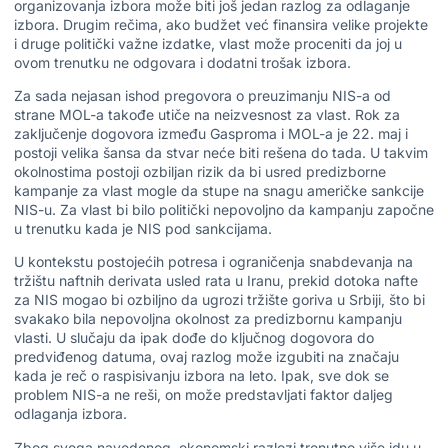
organizovanja izbora može biti još jedan razlog za odlaganje
izbora. Drugim rečima, ako budžet već finansira velike projekte
i druge politički važne izdatke, vlast može proceniti da joj u
ovom trenutku ne odgovara i dodatni trošak izbora.
Za sada nejasan ishod pregovora o preuzimanju NIS-a od
strane MOL-a takođe utiče na neizvesnost za vlast. Rok za
zaključenje dogovora između Gasproma i MOL-a je 22. maj i
postoji velika šansa da stvar neće biti rešena do tada. U takvim
okolnostima postoji ozbiljan rizik da bi usred predizborne
kampanje za vlast mogle da stupe na snagu američke sankcije
NIS-u. Za vlast bi bilo politički nepovoljno da kampanju započne
u trenutku kada je NIS pod sankcijama.
U kontekstu postojećih potresa i ograničenja snabdevanja na
tržištu naftnih derivata usled rata u Iranu, prekid dotoka nafte
za NIS mogao bi ozbiljno da ugrozi tržište goriva u Srbiji, što bi
svakako bila nepovoljna okolnost za predizbornu kampanju
vlasti. U slučaju da ipak dođe do ključnog dogovora do
predviđenog datuma, ovaj razlog može izgubiti na značaju
kada je reč o raspisivanju izbora na leto. Ipak, sve dok se
problem NIS-a ne reši, on može predstavljati faktor daljeg
odlaganja izbora.
Zbog svega navedenog, ekonomski razlozi trenutno više idu u