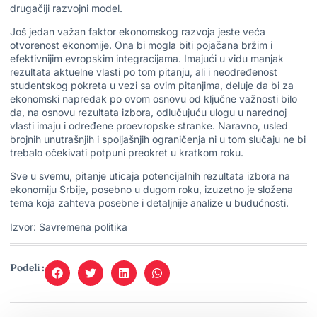
drugačiji razvojni model.
Još jedan važan faktor ekonomskog razvoja jeste veća
otvorenost ekonomije. Ona bi mogla biti pojačana bržim i
efektivnijim evropskim integracijama. Imajući u vidu manjak
rezultata aktuelne vlasti po tom pitanju, ali i neodređenost
studentskog pokreta u vezi sa ovim pitanjima, deluje da bi za
ekonomski napredak po ovom osnovu od ključne važnosti bilo
da, na osnovu rezultata izbora, odlučujuću ulogu u narednoj
vlasti imaju i određene proevropske stranke. Naravno, usled
brojnih unutrašnjih i spoljašnjih ograničenja ni u tom slučaju ne bi
trebalo očekivati potpuni preokret u kratkom roku.
Sve u svemu, pitanje uticaja potencijalnih rezultata izbora na
ekonomiju Srbije, posebno u dugom roku, izuzetno je složena
tema koja zahteva posebne i detaljnije analize u budućnosti.
Izvor: Savremena politika
Podeli :