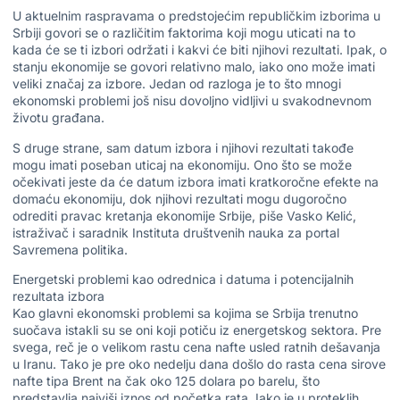
U aktuelnim raspravama o predstojećim republičkim izborima u
Srbiji govori se o različitim faktorima koji mogu uticati na to
kada će se ti izbori održati i kakvi će biti njihovi rezultati. Ipak, o
stanju ekonomije se govori relativno malo, iako ono može imati
veliki značaj za izbore. Jedan od razloga je to što mnogi
ekonomski problemi još nisu dovoljno vidljivi u svakodnevnom
životu građana.
S druge strane, sam datum izbora i njihovi rezultati takođe
mogu imati poseban uticaj na ekonomiju. Ono što se može
očekivati jeste da će datum izbora imati kratkoročne efekte na
domaću ekonomiju, dok njihovi rezultati mogu dugoročno
odrediti pravac kretanja ekonomije Srbije, piše Vasko Kelić,
istraživač i saradnik Instituta društvenih nauka za portal
Savremena politika.
Energetski problemi kao odrednica i datuma i potencijalnih
rezultata izbora
Kao glavni ekonomski problemi sa kojima se Srbija trenutno
suočava istakli su se oni koji potiču iz energetskog sektora. Pre
svega, reč je o velikom rastu cena nafte usled ratnih dešavanja
u Iranu. Tako je pre oko nedelju dana došlo do rasta cena sirove
nafte tipa Brent na čak oko 125 dolara po barelu, što
predstavlja najviši iznos od početka rata. Iako je u proteklih