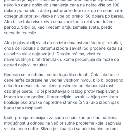
nekoliko dana došlo do smanjenja cena na nešto više od 100
dolara po barelu, i dalje postoji određeni rizik da će cene nafte
dosegnuti istorijski visoke nivoe od preko 150 dolara po barelu.
Ako bi se tako visok nivo cena zadržao u relativno dužem
periodu, Srbiji bi, kao i većem broju zemalja sveta, pretio
scenario recesije.
Ako je glavni cilj vlasti da na izborima ostvari što bolji rezultat,
onda će i odluka o datumu izbora zavisiti od procene kada su
uslovi za vlast najpovoljniji. Drugim rečima, vlast će
najverovatnije birati trenutak u kome procenjuje da može da
ostvari najbolji rezultat.
Recesija se, međutim, ne bi dogodila odmah. Čak i ako bi se
cene nafte zadržale na veoma visokom nivou, bilo bi potrebno
nekoliko meseci da se njene posledice po ekonomski rast
ozbiljnije osete. To bi predstavljalo razlog protiv raspisivanja
izbora krajem godine, ili potencijalni uzrok slabijeg rezultata
koalicije oko Srpske napredne stranke (SNS) ako izbori ipak
budu tada raspisani.
Ipak, pretnja recesijom za sada se čini kao prilično udaljena
mogućnost u odnosu na već prisutne probleme koje izazivaju
visoke cene nafte. Slična je situacija i sa očekivanim rastom