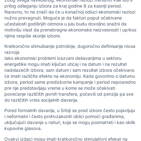
prilog odlaganju izbora za kraj godine ili za kasniji period.
Naravno, to ne znači da će u konačnoj odluci ekonomski razlozi
nužno prevagnuti. Moguće je da faktori poput očekivane
učestalosti godišnjih odmora u julu budu dovoljno snažni da
motivišu vlast da prenebregne ekonomske neizvesnosti i uprkos
njima raspiše skorije izbore.
Kratkoročno stimulisanje potrošnje, dugoročno definisanje nivoa
razvoja
Iako ekonomski problemi izazvani dešavanjima u sektoru
energetike mogu imati ključan uticaj i na datum i na rezultat
nadolazećih izbora, sam datum i sam rezultat izbora očekivano
će imati različite efekte na ekonomiju. Kada govorimo o datumu
izbora, period same predizborne kampanje i period neposredno
pre nje predstavljaju vreme u kome se može očekivati
povećanje različitih javnih transfera, počevši od penzija pa sve
do različitih vrsta socijalnih davanja.
Pored formalnih davanja, u Srbiji se pred izbore često pojavljuju
i neformalni i često protivzakoniti oblici pomoći građanima,
uključujući davanja u naturi, koja se mogu posmatrati i kao oblik
kupovine glasova.
Ovakvi izdaci mogu imati kratkoročno stimulativni efekat na