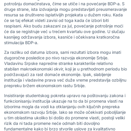
potrošnju domaćinstava, čime se utiče i na povećanje BDP-a. S
druge strane, ista izdvajanja mogu predstavljati preusmeravanje
resursa sa društveno isplativijih projekata u dužem roku. Kada
će se taj efekat videti zavisi od toga kada će izbori biti
raspisani. Ako budu zakazani za jul, povećanje potrošnje moći
će da se registruje već u trećem kvartalu ove godine. U slučaju
kasnijeg održavanja izbora, kasniće i očekivana kratkoročna
stimulacija BDP-a.
Za razliku od datuma izbora, sami rezultati izbora mogu imati
dugoročne posledice po nivo razvoja ekonomije Srbije.
Vladavinu Srpske napredne stranke karakteriše relativno
stabilan makroekonomski okvir, koji je u prethodnom periodu bio
podržavajući za rast domaće ekonomije. Ipak, slabljenje
institucija i vladavine prava već duže vreme predstavlja ozbiljnu
prepreku bržem ekonomskom rastu Srbije.
Insistiranje studentskog pokreta upravo na poštovanju zakona i
funkcionisanju institucija ukazuje na to da bi promena vlasti na
izborima mogla da vodi ka otklanjanju ovih ključnih prepreka
ekonomskom razvoju Srbije. Iako se može očekivati poboljšanje
u tim oblastima ukoliko bi došlo do promene vlasti, postoji veliki
rizik da ni tada promene neće odmah biti dovoljno
fundamentalne kako bi brzo stvorile uslove za kvalitativno