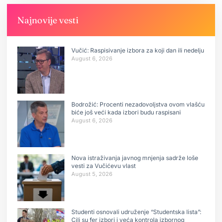
Najnovije vesti
Vučić: Raspisivanje izbora za koji dan ili nedelju
August 6, 2026
Bodrožić: Procenti nezadovoljstva ovom vlašću
biće još veći kada izbori budu raspisani
August 6, 2026
Nova istraživanja javnog mnjenja sadrže loše
vesti za Vučićevu vlast
August 5, 2026
Studenti osnovali udruženje “Studentska lista”:
Cilj su fer izbori i veća kontrola izbornog