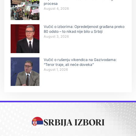
procesa
August 4, 2026
Vučić o izborima: Opredeljenost građana preko
80 odsto – to nikad nije bilo u Srbiji
August 3, 2026
Vučić o rušenju vikendica na Gazivodama:
“Teror traje, ali neće doveka”
August 1, 2026