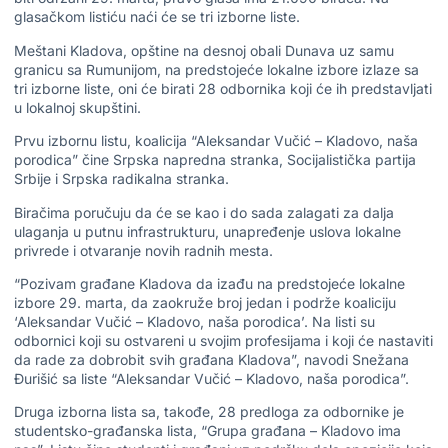
glasačkom listiću naći će se tri izborne liste.
Meštani Kladova, opštine na desnoj obali Dunava uz samu
granicu sa Rumunijom, na predstojeće lokalne izbore izlaze sa
tri izborne liste, oni će birati 28 odbornika koji će ih predstavljati
u lokalnoj skupštini.
Prvu izbornu listu, koalicija “Aleksandar Vučić – Kladovo, naša
porodica” čine Srpska napredna stranka, Socijalistička partija
Srbije i Srpska radikalna stranka.
Biračima poručuju da će se kao i do sada zalagati za dalja
ulaganja u putnu infrastrukturu, unapređenje uslova lokalne
privrede i otvaranje novih radnih mesta.
“Pozivam građane Kladova da izađu na predstojeće lokalne
izbore 29. marta, da zaokruže broj jedan i podrže koaliciju
‘Aleksandar Vučić – Kladovo, naša porodica’. Na listi su
odbornici koji su ostvareni u svojim profesijama i koji će nastaviti
da rade za dobrobit svih građana Kladova”, navodi Snežana
Đurišić sa liste “Aleksandar Vučić – Kladovo, naša porodica”.
Druga izborna lista sa, takođe, 28 predloga za odbornike je
studentsko-građanska lista, “Grupa građana – Kladovo ima