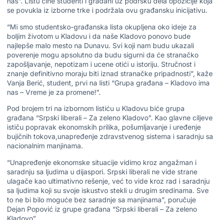
nas”. Listu čine studenti i građani uz podršku dela opozicije koja
se povukla iz izborne trke i podržala ovu građansku inicijativu.
“Mi smo studentsko-građanska lista okupljena oko ideje za
boljim životom u Kladovu i da naše Kladovo ponovo bude
najlepše malo mesto na Dunavu. Svi koji nam budu ukazali
poverenje mogu apsolutno da budu sigurni da će stranačko
zapošljavanje, nepotizam i ucene otići u istoriju. Stručnost i
znanje definitivno moraju biti iznad stranačke pripadnosti”, kaže
Vanja Berić, student, prvi na listi “Grupa građana – Kladovo ima
nas – Vreme je za promene!”.
Pod brojem tri na izbornom listiću u Kladovu biće grupa
građana “Srpski liberali – Za zeleno Kladovo”. Kao glavne ciljeve
ističu popravak ekonomskih prilika, pošumljavanje i uređenje
bujičnih tokova,unapređenje zdravstvenog sistema i saradnju sa
nacionalnim manjinama.
“Unapređenje ekonomske situacije vidimo kroz angažman i
saradnju sa ljudima u dijaspori. Srpski liberali ne vide strane
ulagače kao ultimativno rešenje, već to vide kroz rad i saradnju
sa ljudima koji su svoje iskustvo stekli u drugim sredinama. Sve
to ne bi bilo moguće bez saradnje sa manjinama”, poručuje
Dejan Popović iz grupe građana “Srpski liberali – Za zeleno
Kladovo”.