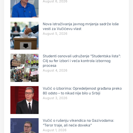
August 6, 2026
Nova istraživanja javnog mnjenja sadrže loše
vesti za Vučićevu vlast
August 5, 2026
Studenti osnovali udruženje “Studentska lista”:
Cilj su fer izbori i veća kontrola izbornog
procesa
August 4, 2026
Vučić o izborima: Opredeljenost građana preko
80 odsto – to nikad nije bilo u Srbiji
August 3, 2026
Vučić o rušenju vikendica na Gazivodama:
“Teror traje, ali neće doveka”
August 1, 2026