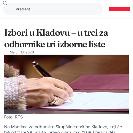
Izbori u Kladovu – u trci za
odbornike tri izborne liste
March 16, 2026
Foto: RTS
Na izborima za odbornike Skupštine opštine Kladovo, koji će
biti održani 29. marta, pravo glasa ima 21.090 birača. Na