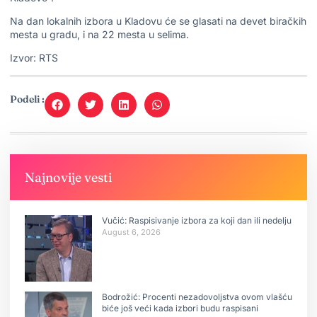
Na dan lokalnih izbora u Kladovu će se glasati na devet biračkih
mesta u gradu, i na 22 mesta u selima.
Izvor: RTS
Podeli :
Najnovije vesti
Vučić: Raspisivanje izbora za koji dan ili nedelju
August 6, 2026
Bodrožić: Procenti nezadovoljstva ovom vlašću
biće još veći kada izbori budu raspisani