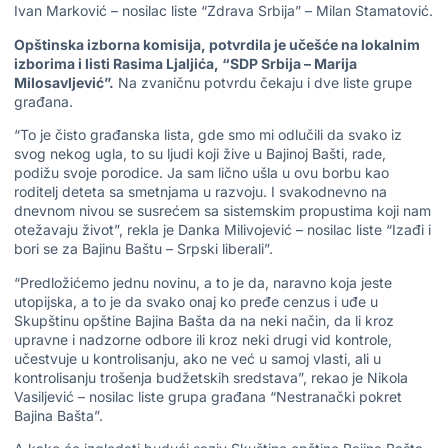
Ivan Marković – nosilac liste “Zdrava Srbija” – Milan Stamatović.
Opštinska izborna komisija, potvrdila je učešće na lokalnim
izborima i listi Rasima Ljaljića, “SDP Srbija – Marija
Milosavljević”.
Na zvaničnu potvrdu čekaju i dve liste grupe
građana.
“To je čisto građanska lista, gde smo mi odlučili da svako iz
svog nekog ugla, to su ljudi koji žive u Bajinoj Bašti, rade,
podižu svoje porodice. Ja sam lično ušla u ovu borbu kao
roditelj deteta sa smetnjama u razvoju. I svakodnevno na
dnevnom nivou se susrećem sa sistemskim propustima koji nam
otežavaju život”, rekla je Danka Milivojević – nosilac liste “Izađi i
bori se za Bajinu Baštu – Srpski liberali”.
“Predložićemo jednu novinu, a to je da, naravno koja jeste
utopijska, a to je da svako onaj ko pređe cenzus i uđe u
Skupštinu opštine Bajina Bašta da na neki način, da li kroz
upravne i nadzorne odbore ili kroz neki drugi vid kontrole,
učestvuje u kontrolisanju, ako ne već u samoj vlasti, ali u
kontrolisanju trošenja budžetskih sredstava”, rekao je Nikola
Vasiljević – nosilac liste grupa građana “Nestranački pokret
Bajina Bašta”.