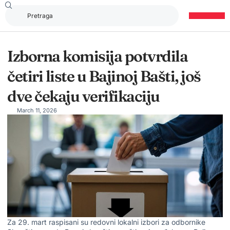
Izborna komisija potvrdila
četiri liste u Bajinoj Bašti, još
dve čekaju verifikaciju
March 11, 2026
Za 29. mart raspisani su redovni lokalni izbori za odbornike