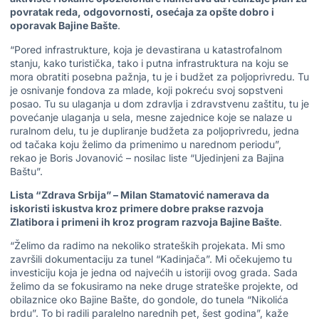
povratak reda, odgovornosti, osećaja za opšte dobro i
oporavak Bajine Bašte
.
“Pored infrastrukture, koja je devastirana u katastrofalnom
stanju, kako turistička, tako i putna infrastruktura na koju se
mora obratiti posebna pažnja, tu je i budžet za poljoprivredu. Tu
je osnivanje fondova za mlade, koji pokreću svoj sopstveni
posao. Tu su ulaganja u dom zdravlja i zdravstvenu zaštitu, tu je
povećanje ulaganja u sela, mesne zajednice koje se nalaze u
ruralnom delu, tu je dupliranje budžeta za poljoprivredu, jedna
od tačaka koju želimo da primenimo u narednom periodu”,
rekao je Boris Jovanović – nosilac liste “Ujedinjeni za Bajina
Baštu”.
Lista “Zdrava Srbija” – Milan Stamatović namerava da
iskoristi iskustva kroz primere dobre prakse razvoja
Zlatibora i primeni ih kroz program razvoja Bajine Bašte
.
“Želimo da radimo na nekoliko strateških projekata. Mi smo
završili dokumentaciju za tunel “Kadinjača”. Mi očekujemo tu
investiciju koja je jedna od najvećih u istoriji ovog grada. Sada
želimo da se fokusiramo na neke druge strateške projekte, od
obilaznice oko Bajine Bašte, do gondole, do tunela “Nikolića
brdu”. To bi radili paralelno narednih pet, šest godina”, kaže