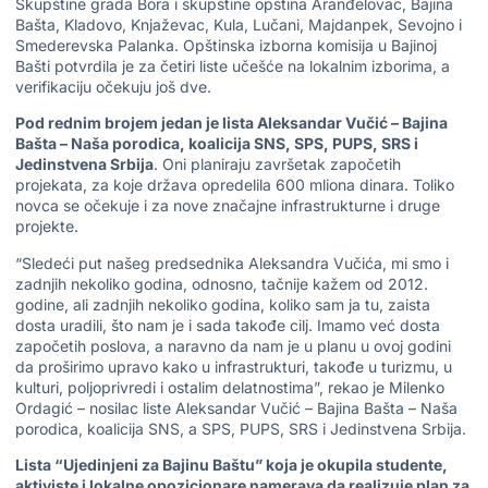
Skupštine grada Bora i skupštine opština Aranđelovac, Bajina
Bašta, Kladovo, Knjaževac, Kula, Lučani, Majdanpek, Sevojno i
Smederevska Palanka. Opštinska izborna komisija u Bajinoj
Bašti potvrdila je za četiri liste učešće na lokalnim izborima, a
verifikaciju očekuju još dve.
Pod rednim brojem jedan je lista Aleksandar Vučić – Bajina
Bašta – Naša porodica, koalicija SNS, SPS, PUPS, SRS i
Jedinstvena Srbija
. Oni planiraju završetak započetih
projekata, za koje država opredelila 600 mliona dinara. Toliko
novca se očekuje i za nove značajne infrastrukturne i druge
projekte.
“Sledeći put našeg predsednika Aleksandra Vučića, mi smo i
zadnjih nekoliko godina, odnosno, tačnije kažem od 2012.
godine, ali zadnjih nekoliko godina, koliko sam ja tu, zaista
dosta uradili, što nam je i sada takođe cilj. Imamo već dosta
započetih poslova, a naravno da nam je u planu u ovoj godini
da proširimo upravo kako u infrastrukturi, takođe u turizmu, u
kulturi, poljoprivredi i ostalim delatnostima”, rekao je Milenko
Ordagić – nosilac liste Aleksandar Vučić – Bajina Bašta – Naša
porodica, koalicija SNS, a SPS, PUPS, SRS i Jedinstvena Srbija.
Lista “Ujedinjeni za Bajinu Baštu” koja je okupila studente,
aktiviste i lokalne opozicionare namerava da realizuje plan za