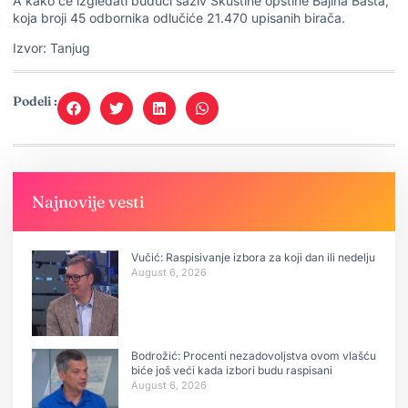
A kako će izgledati budući saziv Skuštine opštine Bajina Bašta,
koja broji 45 odbornika odlučiće 21.470 upisanih birača.
Izvor: Tanjug
Podeli :
Najnovije vesti
Vučić: Raspisivanje izbora za koji dan ili nedelju
August 6, 2026
Bodrožić: Procenti nezadovoljstva ovom vlašću
biće još veći kada izbori budu raspisani
August 6, 2026