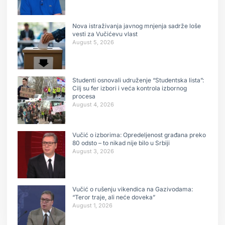
Nova istraživanja javnog mnjenja sadrže loše
vesti za Vučićevu vlast
August 5, 2026
Studenti osnovali udruženje “Studentska lista”:
Cilj su fer izbori i veća kontrola izbornog
procesa
August 4, 2026
Vučić o izborima: Opredeljenost građana preko
80 odsto – to nikad nije bilo u Srbiji
August 3, 2026
Vučić o rušenju vikendica na Gazivodama:
“Teror traje, ali neće doveka”
August 1, 2026