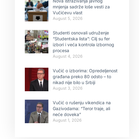
Nova istraživanja javnog
mnjenja sadrže loše vesti za
Vučićevu vlast
August 5, 2026
Studenti osnovali udruženje
“Studentska lista”: Cilj su fer
izbori i veća kontrola izbornog
procesa
August 4, 2026
Vučić o izborima: Opredeljenost
građana preko 80 odsto – to
nikad nije bilo u Srbiji
August 3, 2026
Vučić o rušenju vikendica na
Gazivodama: “Teror traje, ali
neće doveka”
August 1, 2026