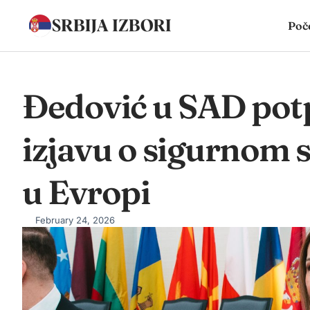
Poč
Đedović u SAD potp
izjavu o sigurnom
u Evropi
February 24, 2026