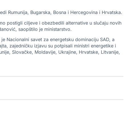
usedi Rumunija, Bugarska, Bosna i Hercegovina i Hrvatska.
postigli ciljeve i obezbedili alternative u slučaju novih
anović, saopštilo je ministarstvo.
 je Nacionalni savet za energetsku dominaciju SAD, a
a, zajedničku izjavu su potpisali ministri energetike i
ije, Slovačke, Moldavije, Ukrajine, Hrvatske, Litvanije,