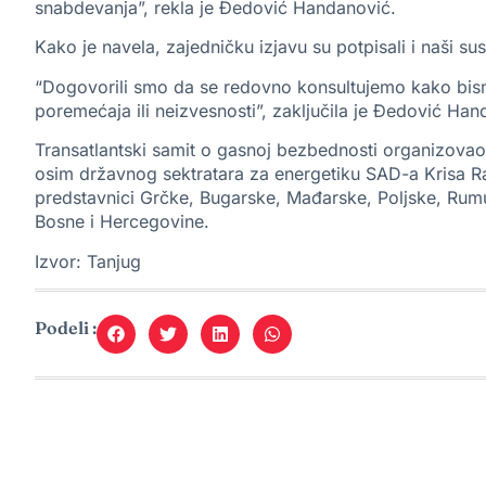
snabdevanja”, rekla je Đedović Handanović.
Kako je navela, zajedničku izjavu su potpisali i naši s
“Dogovorili smo da se redovno konsultujemo kako bismo 
poremećaja ili neizvesnosti”, zaključila je Đedović Hand
Transatlantski samit o gasnoj bezbednosti organizovao
osim državnog sektratara za energetiku SAD-a Krisa Rajt
predstavnici Grčke, Bugarske, Mađarske, Poljske, Rumun
Bosne i Hercegovine.
Izvor: Tanjug
Podeli :