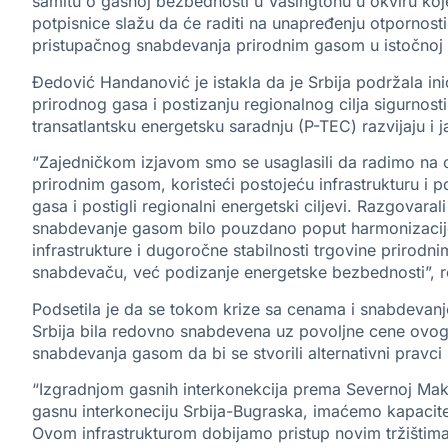
samitu o gasnoj bezbednosti u Vašingtonu u okviru koj
potpisnice slažu da će raditi na unapređenju otpornosti
pristupačnog snabdevanja prirodnim gasom u istočnoj i
Đedović Handanović je istakla da je Srbija podržala inic
prirodnog gasa i postizanju regionalnog cilja sigurnos
transatlantsku energetsku saradnju (P-TEC) razvijaju i
“Zajedničkom izjavom smo se usaglasili da radimo na 
prirodnim gasom, koristeći postojeću infrastrukturu i 
gasa i postigli regionalni energetski ciljevi. Razgo
snabdevanje gasom bilo pouzdano poput harmonizacije 
infrastrukture i dugoročne stabilnosti trgovine priro
snabdevaču, već podizanje energetske bezbednosti”, re
Podsetila je da se tokom krize sa cenama i snabdevanj
Srbija bila redovno snabdevena uz povoljne cene ovog en
snabdevanja gasom da bi se stvorili alternativni pravci
“Izgradnjom gasnih interkonekcija prema Severnoj Make
gasnu interkoneciju Srbija-Bugraska, imaćemo kapacitet
Ovom infrastrukturom dobijamo pristup novim tržištima