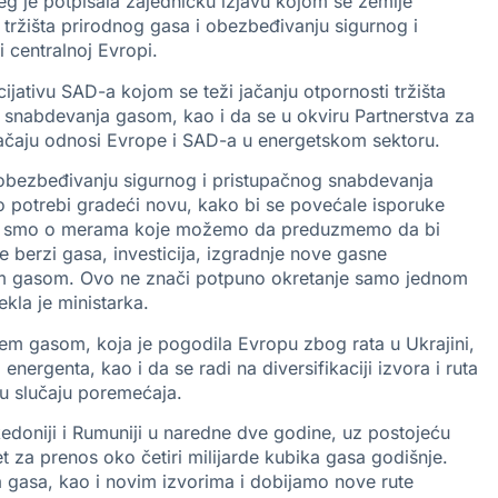
eg je potpisala zajedničku izjavu kojom se zemlje
 tržišta prirodnog gasa i obezbeđivanju sigurnog i
 centralnoj Evropi.
ijativu SAD-a kojom se teži jačanju otpornosti tržišta
ti snabdevanja gasom, kao i da se u okviru Partnerstva za
 jačaju odnosi Evrope i SAD-a u energetskom sektoru.
obezbeđivanju sigurnog i pristupačnog snabdevanja
po potrebi gradeći novu, kako bi se povećale isporuke
varali smo o merama koje možemo da preduzmemo da bi
berzi gasa, investicija, izgradnje nove gasne
dnim gasom. Ovo ne znači potpuno okretanje samo jednom
kla je ministarka.
em gasom, koja je pogodila Evropu zbog rata u Ukrajini,
ergenta, kao i da se radi na diversifikaciji izvora i ruta
 u slučaju poremećaja.
doniji i Rumuniji u naredne dve godine, uz postojeću
 za prenos oko četiri milijarde kubika gasa godišnje.
 gasa, kao i novim izvorima i dobijamo nove rute