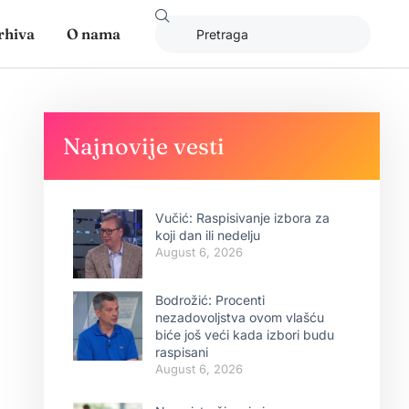
rhiva
O nama
Najnovije vesti
Vučić: Raspisivanje izbora za
koji dan ili nedelju
August 6, 2026
Bodrožić: Procenti
nezadovoljstva ovom vlašću
biće još veći kada izbori budu
raspisani
August 6, 2026