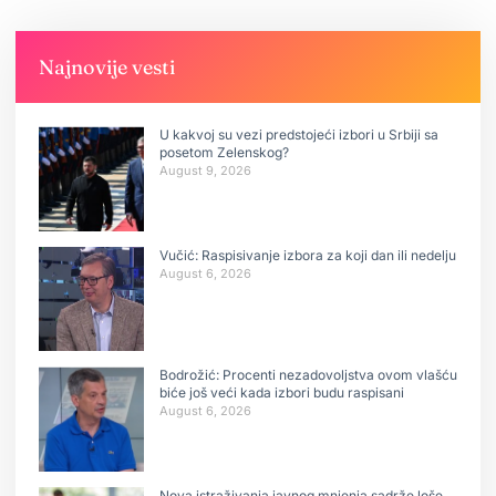
Najnovije vesti
U kakvoj su vezi predstojeći izbori u Srbiji sa
posetom Zelenskog?
August 9, 2026
Vučić: Raspisivanje izbora za koji dan ili nedelju
August 6, 2026
Bodrožić: Procenti nezadovoljstva ovom vlašću
biće još veći kada izbori budu raspisani
August 6, 2026
Nova istraživanja javnog mnjenja sadrže loše