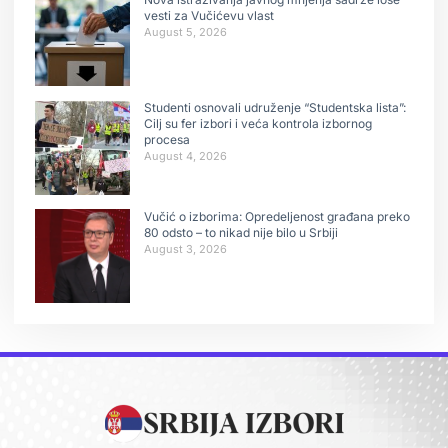
vesti za Vučićevu vlast
August 5, 2026
Studenti osnovali udruženje “Studentska lista”:
Cilj su fer izbori i veća kontrola izbornog
procesa
August 4, 2026
Vučić o izborima: Opredeljenost građana preko
80 odsto – to nikad nije bilo u Srbiji
August 3, 2026