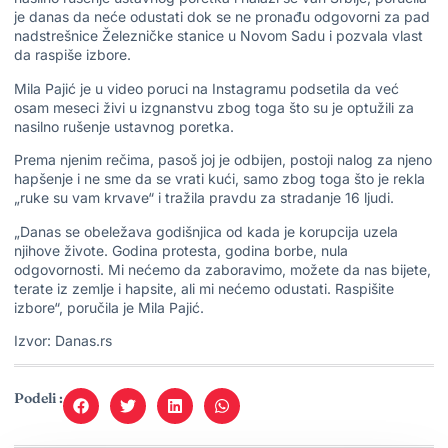
je danas da neće odustati dok se ne pronađu odgovorni za pad
nadstrešnice Železničke stanice u Novom Sadu i pozvala vlast
da raspiše izbore.
Mila Pajić je u video poruci na Instagramu podsetila da već
osam meseci živi u izgnanstvu zbog toga što su je optužili za
nasilno rušenje ustavnog poretka.
Prema njenim rečima, pasoš joj je odbijen, postoji nalog za njeno
hapšenje i ne sme da se vrati kući, samo zbog toga što je rekla
„ruke su vam krvave“ i tražila pravdu za stradanje 16 ljudi.
„Danas se obeležava godišnjica od kada je korupcija uzela
njihove živote. Godina protesta, godina borbe, nula
odgovornosti. Mi nećemo da zaboravimo, možete da nas bijete,
terate iz zemlje i hapsite, ali mi nećemo odustati. Raspišite
izbore“, poručila je Mila Pajić.
Izvor: Danas.rs
Podeli :