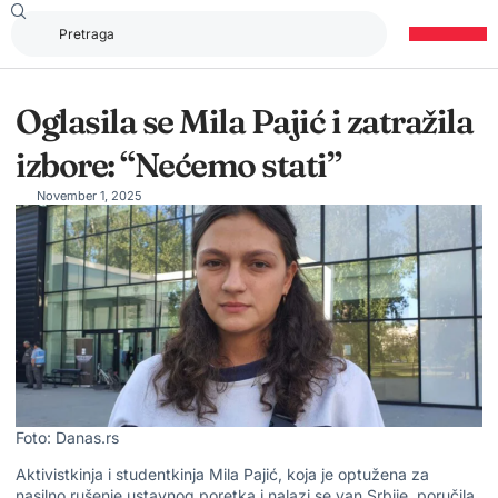
Oglasila se Mila Pajić i zatražila
izbore: “Nećemo stati”
November 1, 2025
Foto: Danas.rs
Aktivistkinja i studentkinja Mila Pajić, koja je optužena za
nasilno rušenje ustavnog poretka i nalazi se van Srbije, poručila