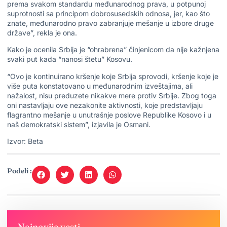
prema svakom standardu međunarodnog prava, u potpunoj
suprotnosti sa principom dobrosusedskih odnosa, jer, kao što
znate, međunarodno pravo zabranjuje mešanje u izbore druge
države”, rekla je ona.
Kako je ocenila Srbija je “ohrabrena” činjenicom da nije kažnjena
svaki put kada “nanosi štetu” Kosovu.
“Ovo je kontinuirano kršenje koje Srbija sprovodi, kršenje koje je
više puta konstatovano u međunarodnim izveštajima, ali
nažalost, nisu preduzete nikakve mere protiv Srbije. Zbog toga
oni nastavljaju ove nezakonite aktivnosti, koje predstavljaju
flagrantno mešanje u unutrašnje poslove Republike Kosovo i u
naš demokratski sistem”, izjavila je Osmani.
Izvor: Beta
Podeli :
Najnovije vesti