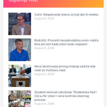
Vučić: Raspisivanje izbora za koji dan ili nedelju
August 6, 2026
Bodrožić: Procenti nezadovoljstva ovom vlašću
biće još veći kada izbori budu raspisani
August 6, 2026
Nova istraživanja javnog mnjenja sadrže loše
vesti za Vučićevu vlast
August 5, 2026
Studenti osnovali udruženje “Studentska lista”:
Cilj su fer izbori i veća kontrola izbornog
procesa
August 4, 2026