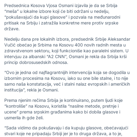
Predsednica Kosova Vjosa Osmani izjavila je da se Srbija
“meša” u lokalne izbore koji će biti održani u nedelju,
“pokušavajući da kupi glasove” i pozvala na međunarodni
pritisak na Srbiju i zatražila konkretne mere protiv srpske
države.
Nedelju dana pre lokalnih izbora, predsednik Srbije Aleksandar
Vučić obećao je Srbima na Kosovu 400 novih radnih mesta u
zdravstvenom sektoru, koji funkcioniše kao paralelni sistem. U
intervjuu za albanski “A2 CNN”, Osmani je rekla da Srbija krši
princip dobrosusedskih odnosa.
“Ovo je jedna od najflagrantnijih intervencija koja se dogodila u
izbornim procesima na Kosovu, iako su one bile stalne, i to nije
samo naša konstatacija, već i stalni nalaz evropskih i američkih
institucija”, rekla je Osmani.
Prema njenim rečima Srbija je kontinuirano, putem ljudi koje
“kontroliše” na Kosovu, koristila “nasilne metode, pretnje i
ucene” prema srpskim građanima kako bi dobila glasove i
usmerila ih gde želi.
“Sada vidimo da pokušavaju i da kupuju glasove, obećavajući
stvari koje ne pripadaju Srbiji jer je to druga država, a to je,