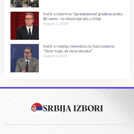
Vučić o izborima: Opredeljenost građana preko
80 odsto – to nikad nije bilo u Srbiji
August 3, 2026
Vučić o rušenju vikendica na Gazivodama:
“Teror traje, ali neće doveka”
August 1, 2026