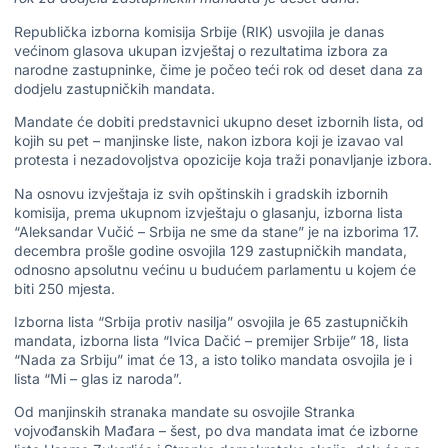
Republička izborna komisija Srbije (RIK) usvojila je danas
većinom glasova ukupan izvještaj o rezultatima izbora za
narodne zastupninke, čime je počeo teći rok od deset dana za
dodjelu zastupničkih mandata.
Mandate će dobiti predstavnici ukupno deset izbornih lista, od
kojih su pet – manjinske liste, nakon izbora koji je izavao val
protesta i nezadovoljstva opozicije koja traži ponavljanje izbora.
Na osnovu izvještaja iz svih opštinskih i gradskih izbornih
komisija, prema ukupnom izvještaju o glasanju, izborna lista
“Aleksandar Vučić – Srbija ne sme da stane” je na izborima 17.
decembra prošle godine osvojila 129 zastupničkih mandata,
odnosno apsolutnu većinu u budućem parlamentu u kojem će
biti 250 mjesta.
Izborna lista “Srbija protiv nasilja” osvojila je 65 zastupničkih
mandata, izborna lista “Ivica Dačić – premijer Srbije” 18, lista
“Nada za Srbiju” imat će 13, a isto toliko mandata osvojila je i
lista “Mi – glas iz naroda”.
Od manjinskih stranaka mandate su osvojile Stranka
vojvođanskih Mađara – šest, po dva mandata imat će izborne