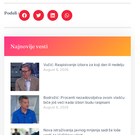
Podeli :
Najnovije vesti
Vučić: Raspisivanje izbora za koji dan ili nedelju
August 6, 2026
Bodrožić: Procenti nezadovoljstva ovom vlašću
biće još veći kada izbori budu raspisani
August 6, 2026
Nova istraživanja javnog mnjenja sadrže loše
vesti za Vučićevu vlast