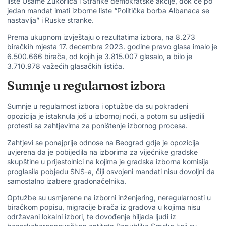
liste Usame Zukorlića i Stranke demokratske akcije, dok će po
jedan mandat imati izborne liste “Politička borba Albanaca se
nastavlja” i Ruske stranke.
Prema ukupnom izvještaju o rezultatima izbora, na 8.273
biračkih mjesta 17. decembra 2023. godine pravo glasa imalo je
6.500.666 birača, od kojih je 3.815.007 glasalo, a bilo je
3.710.978 važećih glasačkih listića.
Sumnje u regularnost izbora
Sumnje u regularnost izbora i optužbe da su pokradeni
opozicija je istaknula još u izbornoj noći, a potom su uslijedili
protesti sa zahtjevima za poništenje izbornog procesa.
Zahtjevi se ponajprije odnose na Beograd gdje je opozicija
uvjerena da je pobijedila na izborima za vijećnike gradske
skupštine u prijestolnici na kojima je gradska izborna komisija
proglasila pobjedu SNS-a, čiji osvojeni mandati nisu dovoljni da
samostalno izabere gradonačelnika.
Optužbe su usmjerene na izborni inženjering, neregularnosti u
biračkom popisu, migracije birača iz gradova u kojima nisu
održavani lokalni izbori, te dovođenje hiljada ljudi iz