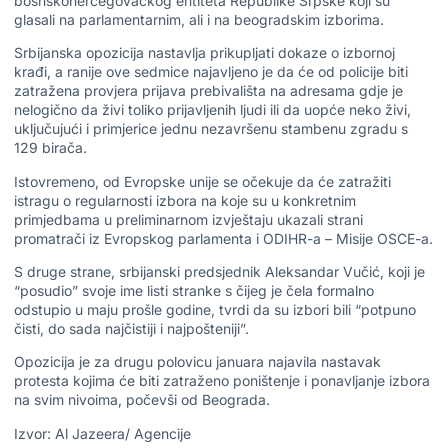
bosnskohercegovačkog entiteta Republike Srpske koji su
glasali na parlamentarnim, ali i na beogradskim izborima.
Srbijanska opozicija nastavlja prikupljati dokaze o izbornoj
krađi, a ranije ove sedmice najavljeno je da će od policije biti
zatražena provjera prijava prebivališta na adresama gdje je
nelogično da živi toliko prijavljenih ljudi ili da uopće neko živi,
uključujući i primjerice jednu nezavršenu stambenu zgradu s
129 birača.
Istovremeno, od Evropske unije se očekuje da će zatražiti
istragu o regularnosti izbora na koje su u konkretnim
primjedbama u preliminarnom izvještaju ukazali strani
promatrači iz Evropskog parlamenta i ODIHR-a – Misije OSCE-a.
S druge strane, srbijanski predsjednik Aleksandar Vučić, koji je
“posudio” svoje ime listi stranke s čijeg je čela formalno
odstupio u maju prošle godine, tvrdi da su izbori bili “potpuno
čisti, do sada najčistiji i najpošteniji”.
Opozicija je za drugu polovicu januara najavila nastavak
protesta kojima će biti zatraženo poništenje i ponavljanje izbora
na svim nivoima, počevši od Beograda.
Izvor: Al Jazeera/ Agencije