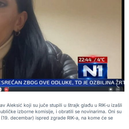
av Aleksić koji su juče stupili u štrajk glađu u RIK-u izašli
bličke izborne komisije, i obratili se novinarima. Oni su
va (19. decembar) ispred zgrade RIK-a, na kome će se