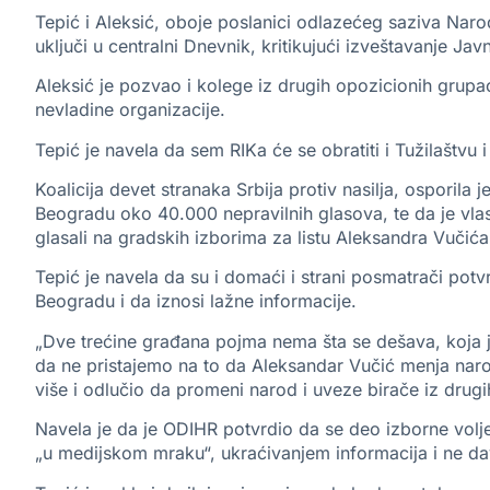
Tepić i Aleksić, oboje poslanici odlazećeg saziva Narod
uključi u centralni Dnevnik, kritikujući izveštavanje Jav
Aleksić je pozvao i kolege iz drugih opozicionih grupaci
nevladine organizacije.
Tepić je navela da sem RIKa će se obratiti i Tužilaštvu
Koalicija devet stranaka Srbija protiv nasilja, osporila 
Beogradu oko 40.000 nepravilnih glasova, te da je vlas
glasali na gradskih izborima za listu Aleksandra Vučića
Tepić je navela da su i domaći i strani posmatrači potv
Beogradu i da iznosi lažne informacije.
„Dve trećine građana pojma nema šta se dešava, koja j
da ne pristajemo na to da Aleksandar Vučić menja narod
više i odlučio da promeni narod i uveze birače iz drugih
Navela je da je ODIHR potvrdio da se deo izborne volj
„u medijskom mraku“, ukraćivanjem informacija i ne dav