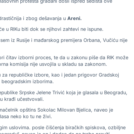
masovnih protesta građani došli ispred sedišta ove
jdrastičnija i zbog dešavanja u
Areni.
e u RIKu biti dok se njihovi zahtevi ne ispune.
sem iz Rusije i mađarskog premijera Orbana, Vučiću nije
ori čitav izborni proces, te da u zakonu piše da RIK može
borna komisija nije usvojila u skladu sa zakonom.
 za republičke izbore, kao i jedan prigovor Gradskoj
 na beogradskim izborima.
publike Srpske Jelene Trivić koja je glasala u Beogradu,
 u krađi učestvovali.
 načelnik opštins Sokolac Milovan Bjelica, naveo je
asa neko ko tu ne živi.
gim uslovima. posle čišćenja biračkih spiskova, ozbiljne
eogradu“, naveo je on i dodao da ne treba praviti