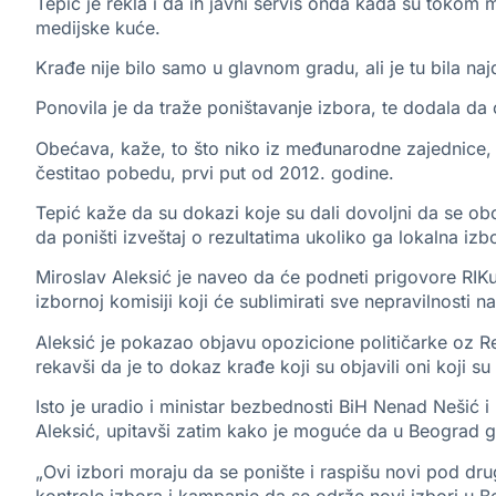
Tepić je rekla i da ih javni servis onda kada su tokom 
medijske kuće.
Krađe nije bilo samo u glavnom gradu, ali je tu bila na
Ponovila je da traže poništavanje izbora, te dodala da ć
Obećava, kaže, to što niko iz međunarodne zajednice, 
čestitao pobedu, prvi put od 2012. godine.
Tepić kaže da su dokazi koje su dali dovoljni da se ob
da poništi izveštaj o rezultatima ukoliko ga lokalna iz
Miroslav Aleksić je naveo da će podneti prigovore RIKu
izbornoj komisiji koji će sublimirati sve nepravilnosti
Aleksić je pokazao objavu opozicione političarke oz Re
rekavši da je to dokaz krađe koji su objavili oni koji su
Isto je uradio i ministar bezbednosti BiH Nenad Nešić i
Aleksić, upitavši zatim kako je moguće da u Beograd gl
„Ovi izbori moraju da se ponište i raspišu novi pod dru
kontrole izbora i kampanje da se održe novi izbori u B