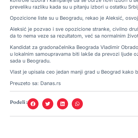
preveliku razliku kada su u pitanju izbori u ostatku Srbi
Opozicione liste su u Beogradu, rekao je Aleksić, osvoj
Aleksić je pozvao i sve opozicione stranke, civilno dru
da to nema veze sa rezultatom, već sa normalnim živo
Kandidat za gradonačelnika Beograda Vladimir Obradov
u lokalnim samoupravama biti lakše da prevozi ljude o
sada u Beogradu.
Vlast je upisala ceo jedan manji grad u Beograd kako bi
Preuzeto sa:
Danas.rs
Podeli :