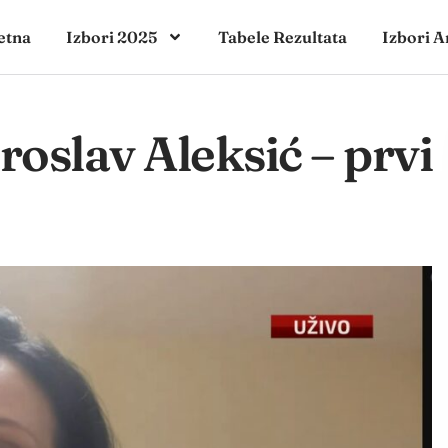
etna
Izbori 2025
Tabele Rezultata
Izbori A
roslav Aleksić – prvi