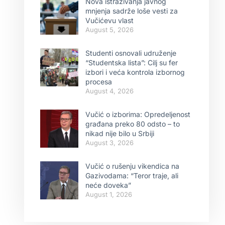
Nova istraživanja javnog
mnjenja sadrže loše vesti za
Vučićevu vlast
August 5, 2026
Studenti osnovali udruženje
“Studentska lista”: Cilj su fer
izbori i veća kontrola izbornog
procesa
August 4, 2026
Vučić o izborima: Opredeljenost
građana preko 80 odsto – to
nikad nije bilo u Srbiji
August 3, 2026
Vučić o rušenju vikendica na
Gazivodama: “Teror traje, ali
neće doveka”
August 1, 2026