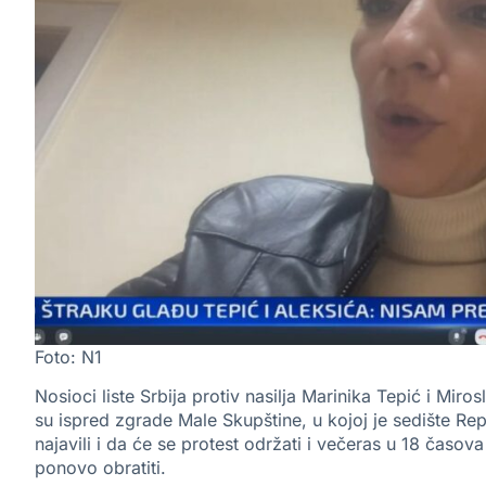
Foto: N1
Nosioci liste Srbija protiv nasilja Marinika Tepić i Mirosl
su ispred zgrade Male Skupštine, u kojoj je sedište Repu
najavili i da će se protest održati i večeras u 18 časo
ponovo obratiti.