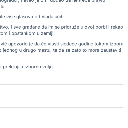
je.
ile više glasova od vladajućih.
štvo, i sve građane da im se pridruže u ovoj borbi i rekao
tom i opstankom u zemlji.
ić upozorio je da će vlasti sledeće godine tokom izbora
z jednog u drugo mestu, te da se zato to mora zaustaviti
 prekrojila izbornu volju.