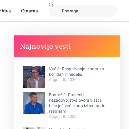
rhiva
O nama
Najnovije vesti
Vučić: Raspisivanje izbora za
koji dan ili nedelju
August 6, 2026
Bodrožić: Procenti
nezadovoljstva ovom vlašću
biće još veći kada izbori budu
raspisani
August 6, 2026