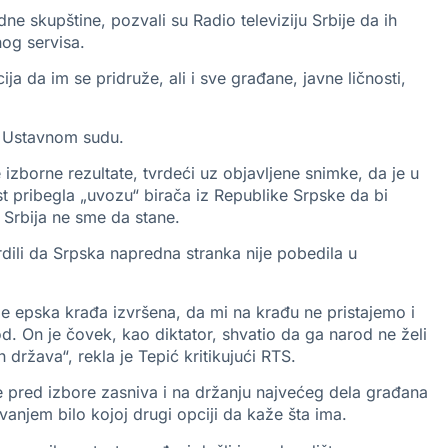
ne skupštine, pozvali su Radio televiziju Srbije da ih
nog servisa.
ja da im se pridruže, ali i sve građane, javne ličnosti,
 i Ustavnom sudu.
je izborne rezultate, tvrdeći uz objavljene snimke, da je u
t pribegla „uvozu“ birača iz Republike Srpske da bi
 Srbija ne sme da stane.
rdili da Srpska napredna stranka nije pobedila u
e epska krađa izvršena, da mi na krađu ne pristajemo i
. On je čovek, kao diktator, shvatio da ga narod ne želi
 država“, rekla je Tepić kritikujući RTS.
e pred izbore zasniva i na držanju najvećeg dela građana
anjem bilo kojoj drugi opciji da kaže šta ima.