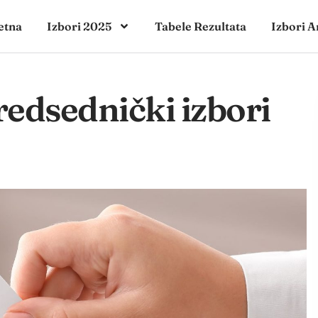
etna
Izbori 2025
Tabele Rezultata
Izbori A
redsednički izbori