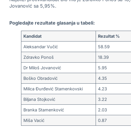
Jovanović sa 5,95%.
Pogledajte rezultate glasanja u tabeli:
Kandidat
Rezultat %
Aleksandar Vučić
58.59
Zdravko Ponoš
18.39
Dr Miloš Jovanović
5.95
Boško Obradović
4.35
Milica Đurđević Stamenkovski
4.23
Biljana Stojković
3.22
Branka Stamenković
2.03
Miša Vacić
0.87