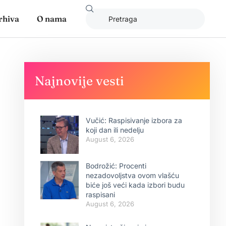
rhiva
O nama
Najnovije vesti
Vučić: Raspisivanje izbora za
koji dan ili nedelju
August 6, 2026
Bodrožić: Procenti
nezadovoljstva ovom vlašću
biće još veći kada izbori budu
raspisani
August 6, 2026