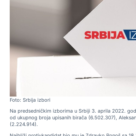
Foto: Srbija izbori
Na predsedničkim izborima u Srbiji 3. aprila 2022. god
od ukupnog broja upisanih birača (6.502.307), Aleksa
(2.224.914).
Najbliži protivkandidat bio mu je Zdravko Ponoš sa 1