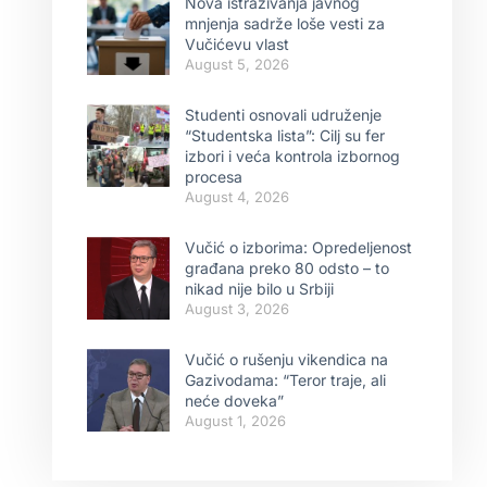
Nova istraživanja javnog
mnjenja sadrže loše vesti za
Vučićevu vlast
August 5, 2026
Studenti osnovali udruženje
“Studentska lista”: Cilj su fer
izbori i veća kontrola izbornog
procesa
August 4, 2026
Vučić o izborima: Opredeljenost
građana preko 80 odsto – to
nikad nije bilo u Srbiji
August 3, 2026
Vučić o rušenju vikendica na
Gazivodama: “Teror traje, ali
neće doveka”
August 1, 2026