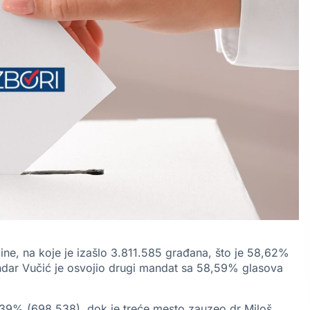
ine, na koje je izašlo 3.811.585 građana, što je 58,62%
ndar Vučić je osvojio drugi mandat sa 58,59% glasova
8,39% (698.538), dok je treće mesto zauzeo dr Miloš