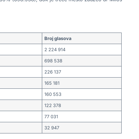
Broj glasova
2 224 914
698 538
226 137
165 181
160 553
122 378
77 031
32 947