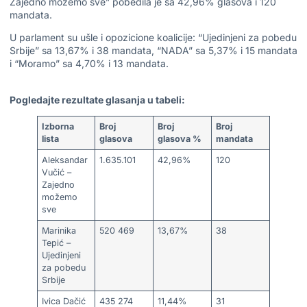
Zajedno možemo sve” pobedila je sa 42,96% glasova i 120
mandata.
U parlament su ušle i opozicione koalicije: “Ujedinjeni za pobedu
Srbije” sa 13,67% i 38 mandata, “NADA” sa 5,37% i 15 mandata
i “Moramo” sa 4,70% i 13 mandata.
Pogledajte rezultate glasanja u tabeli:
Izborna
Broj
Broj
Broj
lista
glasova
glasova %
mandata
Aleksandar
1.635.101
42,96%
120
Vučić –
Zajedno
možemo
sve
Marinika
520 469
13,67%
38
Tepić –
Ujedinjeni
za pobedu
Srbije
Ivica Dačić
435 274
11,44%
31