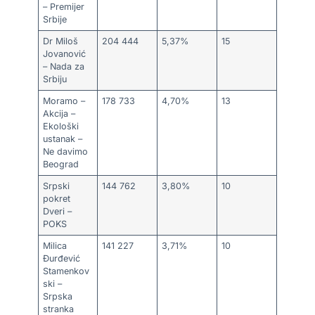
– Premijer
Srbije
Dr Miloš
204 444
5,37%
15
Jovanović
– Nada za
Srbiju
Moramo –
178 733
4,70%
13
Akcija –
Ekološki
ustanak –
Ne davimo
Beograd
Srpski
144 762
3,80%
10
pokret
Dveri –
POKS
Milica
141 227
3,71%
10
Đurđević
Stamenkov
ski –
Srpska
stranka