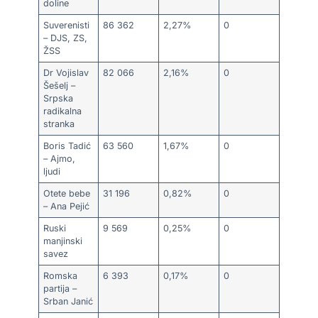
doline
Suverenisti
86 362
2,27%
0
– DJS, ZS,
ŽSS
Dr Vojislav
82 066
2,16%
0
Šešelj –
Srpska
radikalna
stranka
Boris Tadić
63 560
1,67%
0
– Ajmo,
ljudi
Otete bebe
31 196
0,82%
0
– Ana Pejić
Ruski
9 569
0,25%
0
manjinski
savez
Romska
6 393
0,17%
0
partija –
Srban Janić