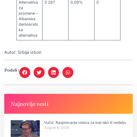
Alternativa
3 267
0,09%
0
za
promene –
Albanska
demokrats
ka
alternativa
Autor: Srbija izbori
Podeli :
Najnovije vesti
Vučić: Raspisivanje izbora za koji dan ili nedelju
August 6, 2026