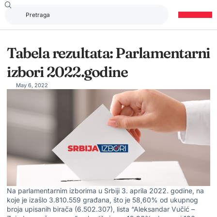
Tabela rezultata: Parlamentarni
izbori 2022.godine
May 6, 2022
Na parlamentarnim izborima u Srbiji 3. aprila 2022. godine, na
koje je izašlo 3.810.559 građana, što je 58,60% od ukupnog
broja upisanih birača (6.502.307), lista “Aleksandar Vučić –