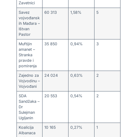
Zavetnici
Savez
60 313
1,58%
5
vojvođansk
ih Mađara –
Ištvan
Pastor
Muftijin
35 850
0,94%
3
amanet –
Stranka
pravde i
pomirenja
Zajedno za
24 024
0,63%
2
Vojvodinu –
Vojvođani
SDA
20 553
0,54%
2
Sandžaka –
Dr
Sulejman
Ugljanin
Koalicija
10 165
0,27%
1
Albanaca