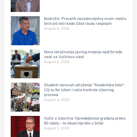
Bodrožić: Procenti nezadovoljstva ovom vlašću
biće još veći kada izbori budu raspisani
August 6, 2026
Nova istraživanja javnog mnjenja sadrže loše
vesti za Vučićevu vlast
August 5, 2026
Studenti osnovali udruženje “Studentska lista”:
Cilj su fer izbori i veća kontrola izbornog
procesa
August 4, 2026
Vučić o izborima: Opredeljenost građana preko
80 odsto – to nikad nije bilo u Srbiji
August 3, 2026