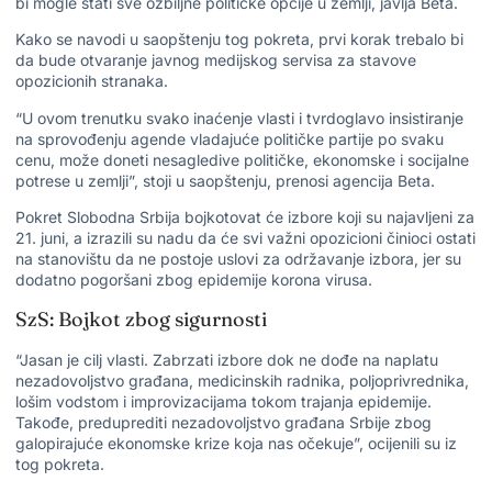
bi mogle stati sve ozbiljne političke opcije u zemlji, javlja Beta.
Kako se navodi u saopštenju tog pokreta, prvi korak trebalo bi
da bude otvaranje javnog medijskog servisa za stavove
opozicionih stranaka.
“U ovom trenutku svako inaćenje vlasti i tvrdoglavo insistiranje
na sprovođenju agende vladajuće političke partije po svaku
cenu, može doneti nesagledive političke, ekonomske i socijalne
potrese u zemlji”, stoji u saopštenju, prenosi agencija Beta.
Pokret Slobodna Srbija bojkotovat će izbore koji su najavljeni za
21. juni, a izrazili su nadu da će svi važni opozicioni činioci ostati
na stanovištu da ne postoje uslovi za održavanje izbora, jer su
dodatno pogoršani zbog epidemije korona virusa.
SzS: Bojkot zbog sigurnosti
“Jasan je cilj vlasti. Zabrzati izbore dok ne dođe na naplatu
nezadovoljstvo građana, medicinskih radnika, poljoprivrednika,
lošim vodstom i improvizacijama tokom trajanja epidemije.
Takođe, preduprediti nezadovoljstvo građana Srbije zbog
galopirajuće ekonomske krize koja nas očekuje”, ocijenili su iz
tog pokreta.