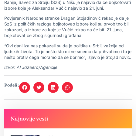
Ranije, Savez za Srbiju (SzS) u Nišu je najavio da će bojkotovati
izbore koje je Aleksandar Vučić najavio za 21. juni.
Povjerenik Narodne stranke Dragan Stojadinović rekao je da je
SzS iz političkih razloga bojkotovao izbore koji su prvobitno bili
zakazani, a izbore za koje je Vučić rekao da će biti 21. juna,
bojkotovat će zbog sigurnosti građana.
“Ovi dani iza nas pokazali su da je politika u Srbiji važnija od
ljudskih života. To je nešto što mi ne smemo da prihvatimo i to je
nešto protiv čega moramo da se borimo”, izjavio je Stojadinović.
Izvor:
Al Jazeera/Agencije
Podeli :
Najnovije vesti