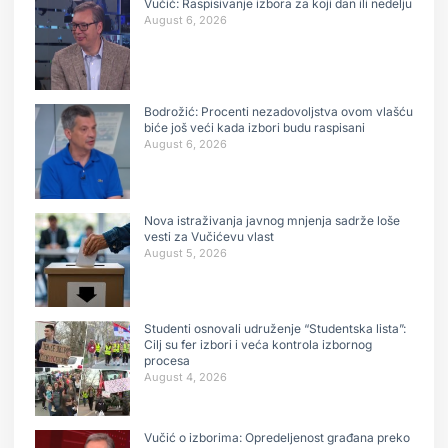
Vučić: Raspisivanje izbora za koji dan ili nedelju
August 6, 2026
Bodrožić: Procenti nezadovoljstva ovom vlašću
biće još veći kada izbori budu raspisani
August 6, 2026
Nova istraživanja javnog mnjenja sadrže loše
vesti za Vučićevu vlast
August 5, 2026
Studenti osnovali udruženje “Studentska lista”:
Cilj su fer izbori i veća kontrola izbornog
procesa
August 4, 2026
Vučić o izborima: Opredeljenost građana preko