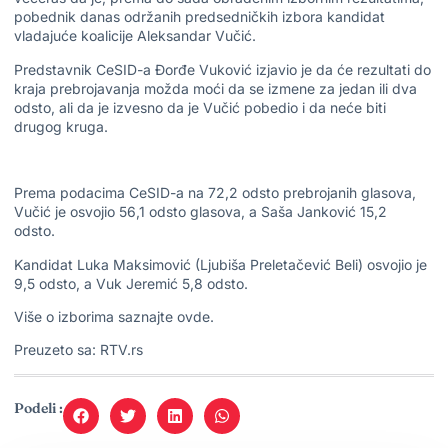
pobednik danas održanih predsedničkih izbora kandidat
vladajuće koalicije Aleksandar Vučić.
Predstavnik CeSID-a Đorđe Vuković izjavio je da će rezultati do
kraja prebrojavanja možda moći da se izmene za jedan ili dva
odsto, ali da je izvesno da je Vučić pobedio i da neće biti
drugog kruga.
Prema podacima CeSID-a na 72,2 odsto prebrojanih glasova,
Vučić je osvojio 56,1 odsto glasova, a Saša Janković 15,2
odsto.
Kandidat Luka Maksimović (Ljubiša Preletačević Beli) osvojio je
9,5 odsto, a Vuk Jeremić 5,8 odsto.
Više o izborima saznajte
ovde.
Preuzeto sa: RTV.rs
Podeli :