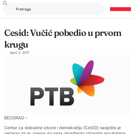
Cesid: Vučić pobedio u prvom
krugu
April 2, 2017
BEOGRAD –
Centar za slobodne izbore i demokratiju (CeSID) saopštio je
večeras da je, prema do sada obrađenim izbornim rezultatima,