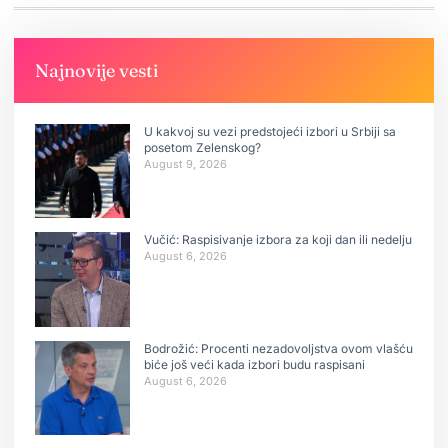
Najnovije vesti
U kakvoj su vezi predstojeći izbori u Srbiji sa
posetom Zelenskog?
August 9, 2026
Vučić: Raspisivanje izbora za koji dan ili nedelju
August 6, 2026
Bodrožić: Procenti nezadovoljstva ovom vlašću
biće još veći kada izbori budu raspisani
August 6, 2026