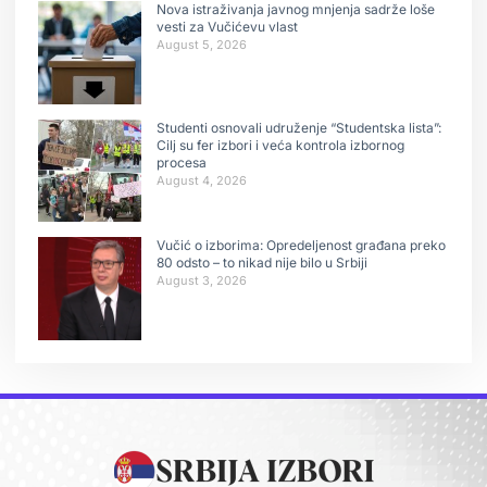
Nova istraživanja javnog mnjenja sadrže loše
vesti za Vučićevu vlast
August 5, 2026
Studenti osnovali udruženje “Studentska lista”:
Cilj su fer izbori i veća kontrola izbornog
procesa
August 4, 2026
Vučić o izborima: Opredeljenost građana preko
80 odsto – to nikad nije bilo u Srbiji
August 3, 2026